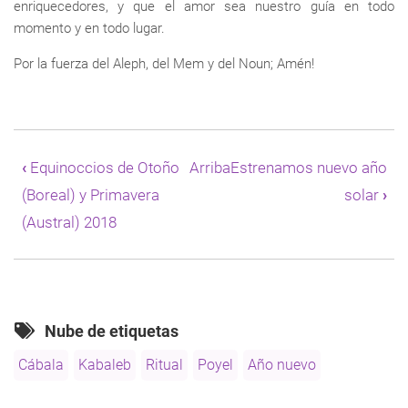
enriquecedores, y que el amor sea nuestro guía en todo
momento y en todo lugar.
Por la fuerza del Aleph, del Mem y del Noun; Amén!
Enlaces
transversales
‹
Equinoccios de Otoño
Arriba
Estrenamos nuevo año
de
(Boreal) y Primavera
solar
›
Book
para
(Austral) 2018
Un
ritual
de
fin
y
principio
Nube de etiquetas
de
Cábala
Kabaleb
Ritual
Poyel
Año nuevo
año