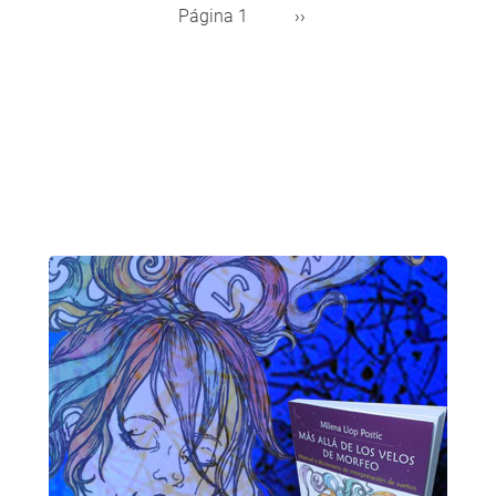
Página 1
Siguiente
››
Paginación
página