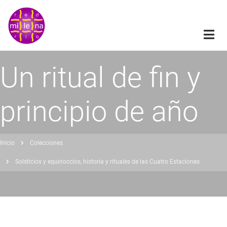
Pasar
al
contenido
principal
Un ritual de fin y
principio de año
Inicio
Colecciones
obrescribir
Solsticios y equinoccios, historia y rituales de las Cuatro Estaciones
nlaces
de
ayuda
a