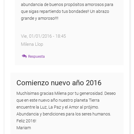
abundancia de buenos propósitos amorosos para
que sigas repartiendo tus bondades!! Un abrazo
grande y amoroso!!!!
Vie, 01/01/2016 - 18:45
Milena Llop
En
Respuesta
respuesta
a
Fin
de
Comienzo nuevo año 2016
año,
fin
Muchísimas gracias Milena por tu generosidad. Deseo
del
que en este nuevo año nuestro planeta Tierra
desamor
encuentre la Luz, La Paz y el Amor al prójimo.
y
Abundancia y bendiciones para los seres humanos.
recomiezo
Feliz 2016!
amoroso
Mariam
por