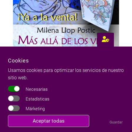
Cookies
Usamos cookies para optimizar los servicios de nuestro
sitio web.
Necesarias
Estadísticas
COMENTARIOS
Márketing
Por
Maru
en:
Revocar
Aceptar todas
Guardar
consentimiento
La Kabbalah: El cuerpo del Árbol de la Vida y el