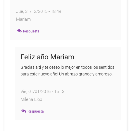
Avelina
Jue, 31/12/2015 - 18:49
Mariam
Respuesta
Feliz año Mariam
Gracias a ti y te deseo lo mejor en todos los sentidos
para este nuevo año! Un abrazo grande y amoroso.
Vie, 01/01/2016 - 15:13
Milena Llop
En
Respuesta
respuesta
a
Comienzo