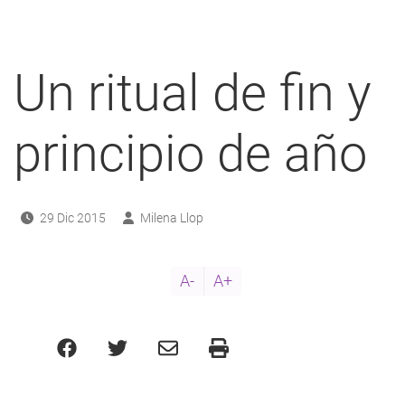
a
navegación
Un ritual de fin y
principio de año
29 Dic 2015
Milena Llop
A-
A+