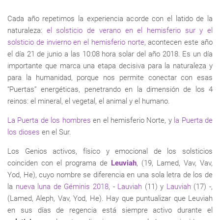
Cada año repetimos la experiencia acorde con el latido de la
naturaleza:
el solsticio de verano en el hemisferio sur y el
solsticio de invierno en el hemisferio norte
, acontecen este año
el día 21 de junio a las 10:08 hora solar del año 2018. Es un día
importante que marca una etapa decisiva para la naturaleza y
para la humanidad, porque nos permite conectar con esas
“Puertas” energéticas, penetrando en la dimensión de los 4
reinos: el mineral, el vegetal, el animal y el humano.
La Puerta de los hombres
en el hemisferio Norte, y
la Puerta de
los dioses
en el Sur.
Los Genios activos, físico y emocional de los solsticios
coinciden con el programa de
Leuviah
, (19, Lamed, Vav, Vav,
Yod, He), cuyo nombre se diferencia en una sola letra de los de
la
nueva luna de Géminis 2018
, -
Lauviah
(11) y
Lauviah
(17) -,
(Lamed, Aleph, Vav, Yod, He). Hay que puntualizar que Leuviah
en sus días de regencia está siempre activo durante el