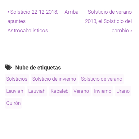
Enlaces
transversales
‹
Solsticio 22-12-2018:
Arriba
Solsticio de verano
de
apuntes
2013, el Solsticio del
Book
para
Astrocabalísticos
cambio
›
Solsticios
de
hemisferios
norte
y
sur
Nube de etiquetas
2018
Solsticios
Solsticio de invierno
Solsticio de verano
Leuviah
Lauviah
Kabaleb
Verano
Invierno
Urano
Quirón