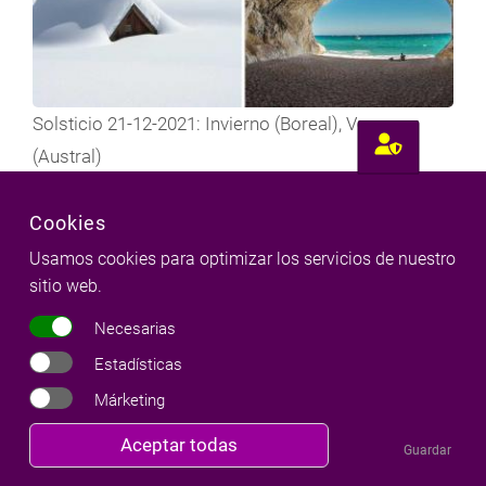
Solsticio 21-12-2021: Invierno (Boreal), Verano
(Austral)
18 Dic 2021
Cookies
Usamos cookies para optimizar los servicios de nuestro
sitio web.
COLECCIONES
Necesarias
Estadísticas
72 horas para la cuenta atrás. (Capítulo 1)
Márketing
Talisker Whisky Atlantic Challenge, la travesía a remo
Revocar
Aceptar todas
Guardar
más dura el mundo
consentimiento