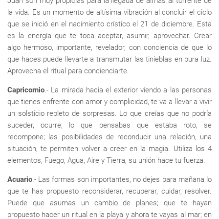
Juan son muy propicias para la llegada de almas al torrente de
la vida. Es un momento de altísima vibración al concluir el ciclo
que se inició en el nacimiento crístico el 21 de diciembre. Esta
es la energía que te toca aceptar, asumir, aprovechar. Crear
algo hermoso, importante, revelador, con conciencia de que lo
que haces puede llevarte a transmutar las tinieblas en pura luz.
Aprovecha el ritual para concienciarte.
Capricornio
.- La mirada hacia el exterior viendo a las personas
que tienes enfrente con amor y complicidad, te va a llevar a vivir
un solsticio repleto de sorpresas. Lo que creías que no podría
suceder, ocurre; lo que pensabas que estaba roto, se
recompone; las posibilidades de reconducir una relación, una
situación, te permiten volver a creer en la magia. Utiliza los 4
elementos, Fuego, Agua, Aire y Tierra, su unión hace tu fuerza.
Acuario
.- Las formas son importantes, no dejes para mañana lo
que te has propuesto reconsiderar, recuperar, cuidar, resolver.
Puede que asumas un cambio de planes; que te hayan
propuesto hacer un ritual en la playa y ahora te vayas al mar; en