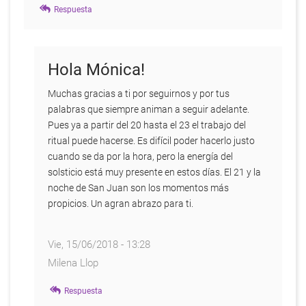
Respuesta
Hola Mónica!
Muchas gracias a ti por seguirnos y por tus
palabras que siempre animan a seguir adelante.
Pues ya a partir del 20 hasta el 23 el trabajo del
ritual puede hacerse. Es difícil poder hacerlo justo
cuando se da por la hora, pero la energía del
solsticio está muy presente en estos días. El 21 y la
noche de San Juan son los momentos más
propicios. Un agran abrazo para ti.
Vie, 15/06/2018 - 13:28
Milena Llop
En
Respuesta
respuesta