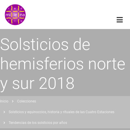
Pasar
al
contenido
principal
Solsticios de
hemisferios norte
y sur 2018
Inicio
Colecciones
obrescribir
Solsticios y equinoccios, historia y rituales de las Cuatro Estaciones
nlaces
Tendencias de los solsticios por años
de