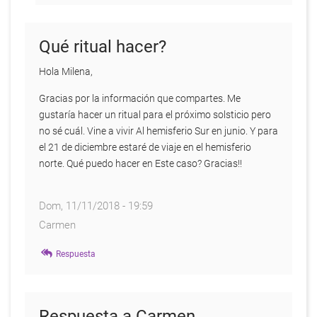
a
Hola
Milena!
Qué ritual hacer?
muchas
gracias
Hola Milena,
por
monica
Gracias por la información que compartes. Me
gustaría hacer un ritual para el próximo solsticio pero
no sé cuál. Vine a vivir Al hemisferio Sur en junio. Y para
el 21 de diciembre estaré de viaje en el hemisferio
norte. Qué puedo hacer en Este caso? Gracias!!
Dom, 11/11/2018 - 19:59
Carmen
Respuesta
Respuesta a Carmen.