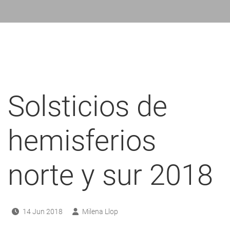
ayuda
a
a
navegación
Solsticios de
hemisferios
norte y sur 2018
14 Jun 2018
Milena Llop