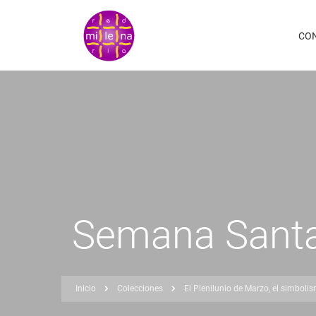
Pasar
al
CO
contenido
principal
Semana Sant
Inicio
Colecciones
El Plenilunio de Marzo, el simbol
Sobrescribir