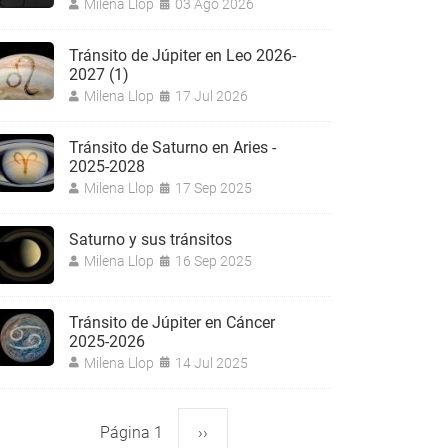
Milena Llop
03 Ago 2026
Tránsito de Júpiter en Leo 2026-
2027 (1)
Milena Llop
17 Jul 2026
Tránsito de Saturno en Aries -
2025-2028
Milena Llop
17 Sep 2025
Saturno y sus tránsitos
Milena Llop
16 Sep 2025
Tránsito de Júpiter en Cáncer
2025-2026
Milena Llop
14 Jul 2025
Página 1
Siguiente
››
aginación