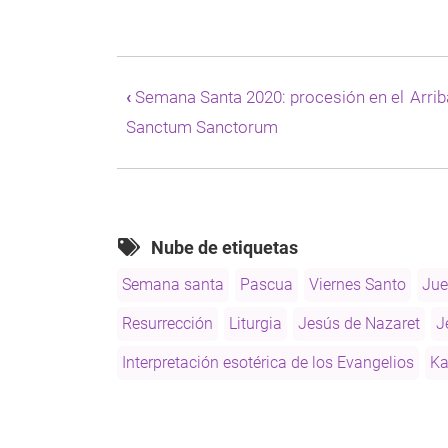
Enlaces
transversales
‹
Semana Santa 2020: procesión en el
Arrib
de
Sanctum Sanctorum
Book
para
Semana
Santa
2021
Nube de etiquetas
Semana santa
Pascua
Viernes Santo
Jue
Resurrección
Liturgia
Jesús de Nazaret
J
Interpretación esotérica de los Evangelios
Ka