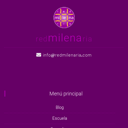
milena
red
ria
info
redmilenaria
com
Menú principal
Blog
Escuela