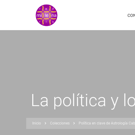
Pasar
al
CO
contenido
principal
La política y 
Inicio
Colecciones
Política en clave de Astrología Cab
Sobrescribir