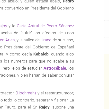
nido abajo; y quien estaba abajo,
Pedro
e ha convertido en Presidente del Gobierno
ajoy
y la
Carta Astral de Pedro Sánchez
acaba de “sufrir” los efectos de unos
en Aries
, y la salida de
Urano
de su signo,
do Presidente del Gobierno de Españael
, tal y como decía
Kabaleb
, cuando algo
dos los números para que no acabe a su
 Pero lejos de estudiar
Astrocábala
, los
raciones, y bien harían de saber conjurar
otector, (
Hochmah)
y el reestructurador;
o todo lo contrario, separar y fisionar. La
en Tauro, para el Sr.
Rajoy,
supone una