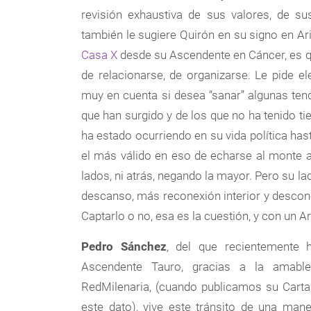
revisión exhaustiva de sus valores, de su
también le sugiere Quirón en su signo en Ari
Casa X
desde su Ascendente en Cáncer, es qu
de relacionarse, de organizarse. Le pide el
muy en cuenta si desea “sanar” algunas tend
que han surgido y de los que no ha tenido t
ha estado ocurriendo en su vida política h
el más válido en eso de echarse al monte a 
lados, ni atrás, negando la mayor. Pero su l
descanso, más reconexión interior y descone
Captarlo o no, esa es la cuestión, y con un A
Pedro Sánchez
, del que recientemente
Ascendente Tauro, gracias a la amable
RedMilenaria, (cuando publicamos su Carta
este dato), vive este tránsito de una mane