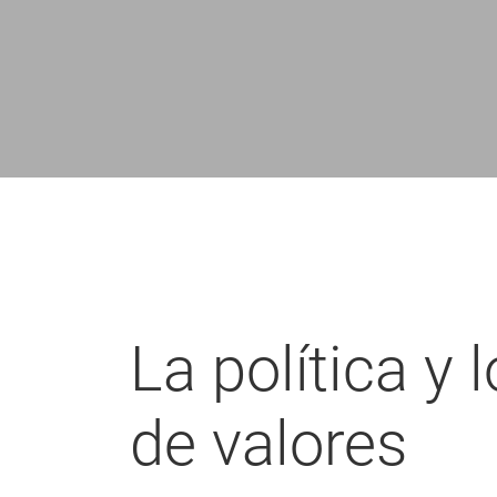
enlaces
de
ayuda
a
la
navegación
La política y
de valores