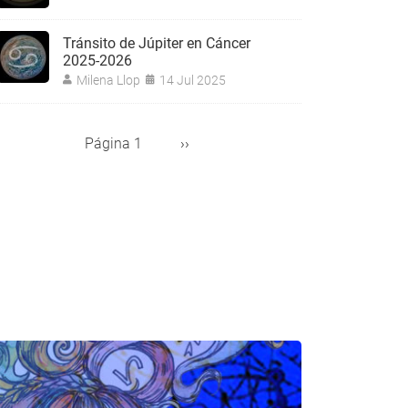
Tránsito de Júpiter en Cáncer
2025-2026
Milena Llop
14 Jul 2025
Página 1
Siguiente
››
aginación
página