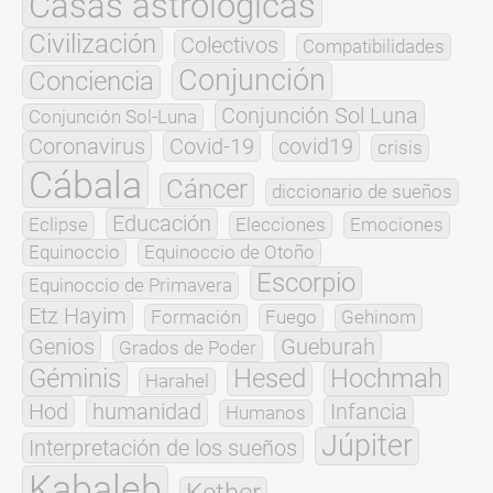
Casas astrológicas
Civilización
Colectivos
Compatibilidades
Conjunción
Conciencia
Conjunción Sol Luna
Conjunción Sol-Luna
Coronavirus
Covid-19
covid19
crisis
Cábala
Cáncer
diccionario de sueños
Educación
Eclipse
Elecciones
Emociones
Equinoccio
Equinoccio de Otoño
Escorpio
Equinoccio de Primavera
Etz Hayim
Formación
Fuego
Gehinom
Genios
Gueburah
Grados de Poder
Géminis
Hesed
Hochmah
Harahel
Hod
humanidad
Infancia
Humanos
Júpiter
Interpretación de los sueños
Kabaleb