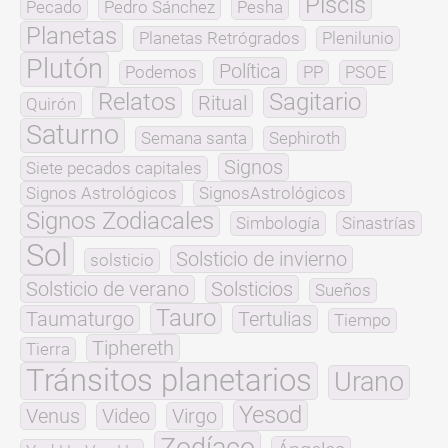
Piscis
Pecado
Pedro Sánchez
Pesha
Planetas
Planetas Retrógrados
Plenilunio
Plutón
Política
Podemos
PP
PSOE
Relatos
Sagitario
Ritual
Quirón
Saturno
Semana santa
Sephiroth
Signos
Siete pecados capitales
Signos Astrológicos
SignosAstrológicos
Signos Zodiacales
Simbología
Sinastrías
Sol
Solsticio de invierno
solsticio
Solsticio de verano
Solsticios
Sueños
Tauro
Taumaturgo
Tertulias
Tiempo
Tiphereth
Tierra
Tránsitos planetarios
Urano
Yesod
Venus
Video
Virgo