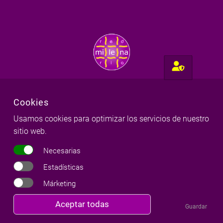
milena
red
ria
Cookies
info
redmilenaria
com
Usamos cookies para optimizar los servicios de nuestro
sitio web.
Necesarias
Estadísticas
Menú principal
Márketing
Revocar
Aceptar todas
Guardar
Blog
consentimiento