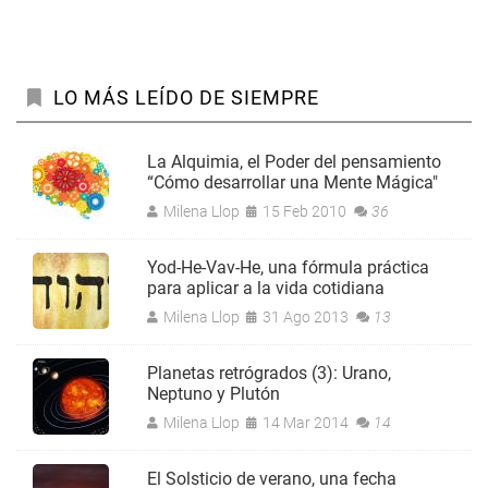
LO MÁS LEÍDO DE SIEMPRE
La Alquimia, el Poder del pensamiento
“Cómo desarrollar una Mente Mágica"
Milena Llop
15 Feb 2010
36
Yod-He-Vav-He, una fórmula práctica
para aplicar a la vida cotidiana
Milena Llop
31 Ago 2013
13
Planetas retrógrados (3): Urano,
Neptuno y Plutón
Milena Llop
14 Mar 2014
14
El Solsticio de verano, una fecha