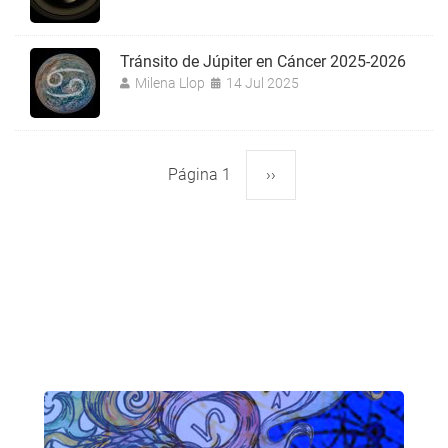
Tránsito de Júpiter en Cáncer 2025-2026
Milena Llop
14 Jul 2025
Página 1
Siguiente
››
Paginación
página