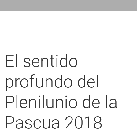
nlaces
de
ayuda
a
a
El sentido
navegación
profundo del
Plenilunio de la
Pascua 2018