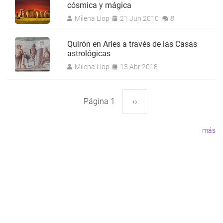
cósmica y mágica
Milena Llop
21 Jun 2010
8
Quirón en Aries a través de las Casas
astrológicas
Milena Llop
13 Abr 2018
Página 1
Siguiente
››
Paginación
página
más