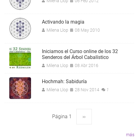
Milena Llop
06 Feb 2012
Activando la magia
Milena Llop
08 May 2010
Iniciamos el Curso online de los 32
Senderos del Árbol Cabalístico
Milena Llop
08 Abr 2016
Hochmah: Sabiduría
Milena Llop
28 Nov 2014
1
Página 1
Siguiente
››
Paginación
página
más