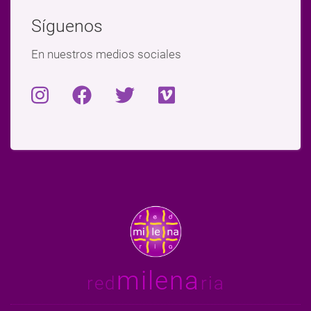
Síguenos
En nuestros medios sociales
milena
red
ria