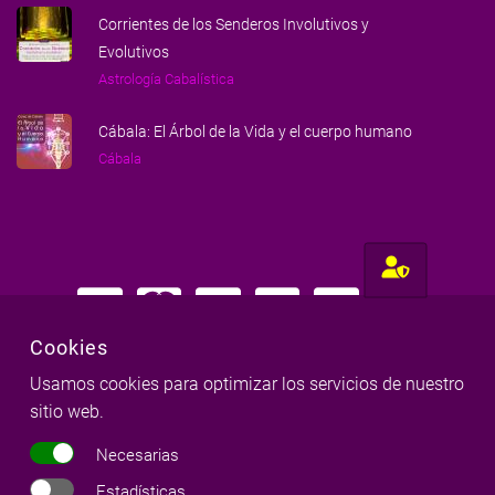
Corrientes de los Senderos Involutivos y
Evolutivos
Astrología Cabalística
Cábala: El Árbol de la Vida y el cuerpo humano
Cábala
Cookies
Usamos cookies para optimizar los servicios de nuestro
Hecho con amor para gente amorosa
sitio web.
Milena Llop & Red Milenaria
©
Necesarias
Copyright
2026
|
Todos los derechos reservados
Estadísticas