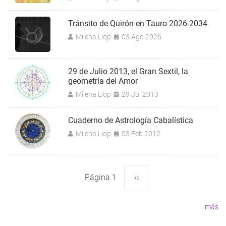
Tránsito de Quirón en Tauro 2026-2034
Milena Llop
03 Ago 2026
29 de Julio 2013, el Gran Sextil, la
geometría del Amor
Milena Llop
29 Jul 2013
Cuaderno de Astrología Cabalística
Milena Llop
03 Feb 2012
Página 1
Siguiente
››
Paginación
página
más