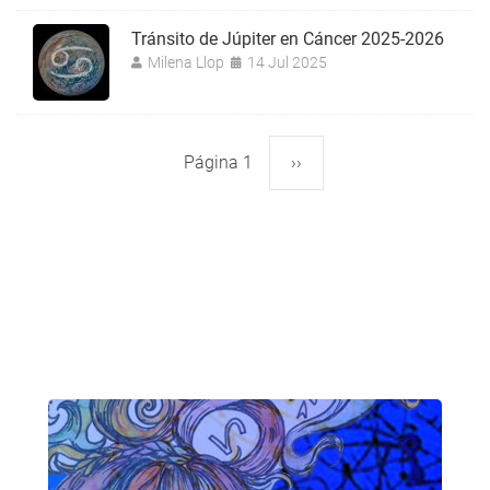
Tránsito de Júpiter en Cáncer 2025-2026
Milena Llop
14 Jul 2025
Página 1
Siguiente
››
Paginación
página