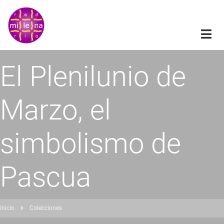
Pasar
al
contenido
principal
El Plenilunio de
Marzo, el
simbolismo de
Pascua
Inicio
Colecciones
obrescribir