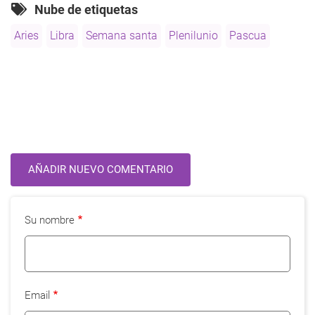
simbolismo
Nube de etiquetas
de
Aries
Libra
Semana santa
Plenilunio
Pascua
Pascua
AÑADIR NUEVO COMENTARIO
Su nombre
Email