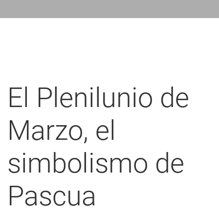
nlaces
de
ayuda
a
a
El Plenilunio de
navegación
Marzo, el
simbolismo de
Pascua