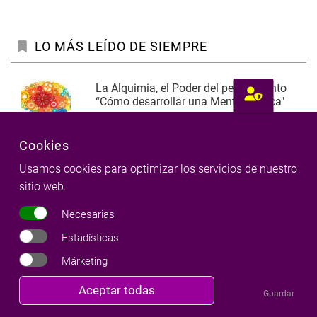
LO MÁS LEÍDO DE SIEMPRE
La Alquimia, el Poder del pensamiento
“Cómo desarrollar una Mente Mágica"
Milena Llop
15 Feb 2010
36
Cookies
Yod-He-Vav-He, una fórmula práctica
Usamos cookies para optimizar los servicios de nuestro
para aplicar a la vida cotidiana
sitio web.
Milena Llop
31 Ago 2013
13
Necesarias
Planetas retrógrados (3): Urano,
Estadísticas
Neptuno y Plutón
Milena Llop
14 Mar 2014
14
Márketing
Revocar
Aceptar todas
El Solsticio de verano, una fecha
Guardar
consentimiento
cósmica y mágica