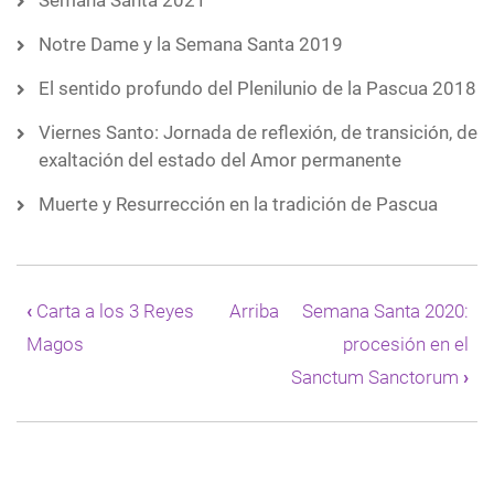
Semana Santa 2021
Notre Dame y la Semana Santa 2019
El sentido profundo del Plenilunio de la Pascua 2018
Viernes Santo: Jornada de reflexión, de transición, de
exaltación del estado del Amor permanente
Muerte y Resurrección en la tradición de Pascua
Enlaces
transversales
‹
Carta a los 3 Reyes
Arriba
Semana Santa 2020:
de
Magos
procesión en el
Book
para
Sanctum Sanctorum
›
El
Plenilunio
de
Marzo,
el