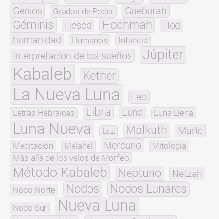
Genios
Gueburah
Grados de Poder
Géminis
Hochmah
Hesed
Hod
humanidad
Humanos
Infancia
Júpiter
Interpretación de los sueños
Kabaleb
Kether
La Nueva Luna
Leo
Libra
Luna
Letras Hebráicas
Luna Llena
Luna Nueva
Malkuth
Marte
Luz
Mercurio
Meditación
Melahel
Mitología
Más allá de los velos de Morfeo
Método Kabaleb
Neptuno
Netzah
Nodos
Nodos Lunares
Nodo Norte
Nueva Luna
Nodo Sur