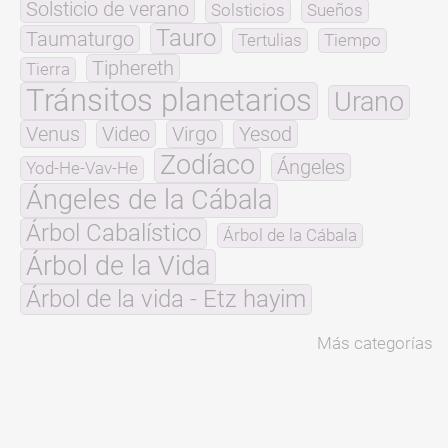
Solsticio de verano
Solsticios
Sueños
Tauro
Taumaturgo
Tertulias
Tiempo
Tiphereth
Tierra
Tránsitos planetarios
Urano
Venus
Video
Virgo
Yesod
Zodíaco
Ángeles
Yod-He-Vav-He
Ángeles de la Cábala
Árbol Cabalístico
Árbol de la Cábala
Árbol de la Vida
Árbol de la vida - Etz hayim
Más categorías