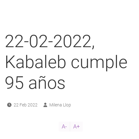
ayuda
a
a
22-02-2022,
navegación
Kabaleb cumple
95 años
22 Feb 2022
Milena Llop
A-
A+