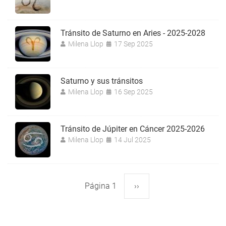
Tránsito de Saturno en Aries - 2025-2028
Milena Llop
17 Sep 2025
Saturno y sus tránsitos
Milena Llop
16 Sep 2025
Tránsito de Júpiter en Cáncer 2025-2026
Milena Llop
14 Jul 2025
Página 1
Siguiente
››
Paginación
página