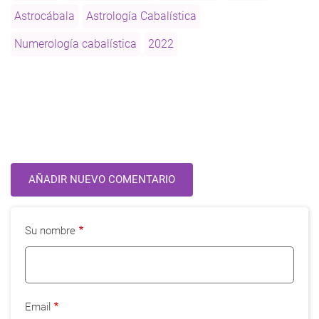
95
Astrocábala
Astrología Cabalística
años
Numerología cabalística
2022
AÑADIR NUEVO COMENTARIO
Su nombre
Email