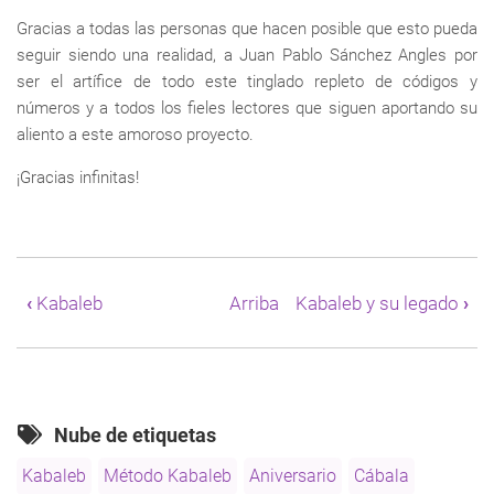
Gracias a todas las personas que hacen posible que esto pueda
seguir siendo una realidad, a Juan Pablo Sánchez Angles por
ser el artífice de todo este tinglado repleto de códigos y
números y a todos los fieles lectores que siguen aportando su
aliento a este amoroso proyecto.
¡Gracias infinitas!
Enlaces
transversales
‹
Kabaleb
Arriba
Kabaleb y su legado
›
de
Book
para
22-
02-
2022,
Nube de etiquetas
Kabaleb
cumple
Kabaleb
Método Kabaleb
Aniversario
Cábala