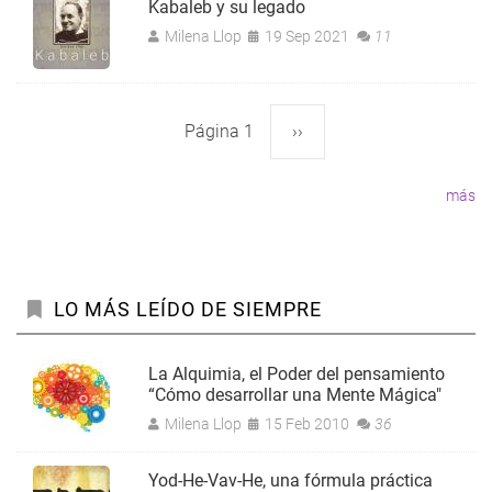
Kabaleb y su legado
Milena Llop
19 Sep 2021
11
Página 1
Siguiente
››
Paginación
página
más
LO MÁS LEÍDO DE SIEMPRE
La Alquimia, el Poder del pensamiento
“Cómo desarrollar una Mente Mágica"
Milena Llop
15 Feb 2010
36
Yod-He-Vav-He, una fórmula práctica