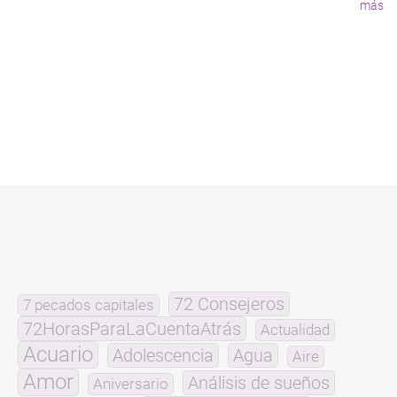
más
72 Consejeros
7 pecados capitales
72HorasParaLaCuentaAtrás
Actualidad
Acuario
Adolescencia
Agua
Aire
Amor
Análisis de sueños
Aniversario