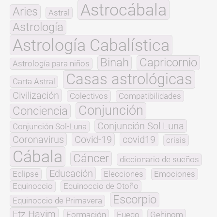
Astrocábala
Aries
Astral
Astrología
Astrología Cabalística
Binah
Capricornio
Astrología para niños
Casas astrológicas
Carta Astral
Civilización
Colectivos
Compatibilidades
Conjunción
Conciencia
Conjunción Sol Luna
Conjunción Sol-Luna
Coronavirus
Covid-19
covid19
crisis
Cábala
Cáncer
diccionario de sueños
Educación
Eclipse
Elecciones
Emociones
Equinoccio
Equinoccio de Otoño
Escorpio
Equinoccio de Primavera
Etz Hayim
Formación
Fuego
Gehinom