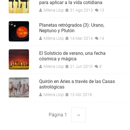
para aplicar a la vida cotidiana
Milena Llop
31 Ago 2013
13
Planetas retrógrados (3): Urano,
Neptuno y Plutón
Milena Llop
14 Mar 2014
14
El Solsticio de verano, una fecha
cósmica y mágica
Milena Llop
21 Jun 2010
8
Quirón en Aries a través de las Casas
astrológicas
Milena Llop
13 Abr 2018
Página 1
Siguiente
››
Paginación
página