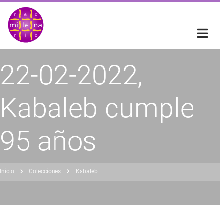
Pasar
al
contenido
principal
22-02-2022,
Kabaleb cumple
95 años
Inicio
Colecciones
Kabaleb
obrescribir
nlaces
de