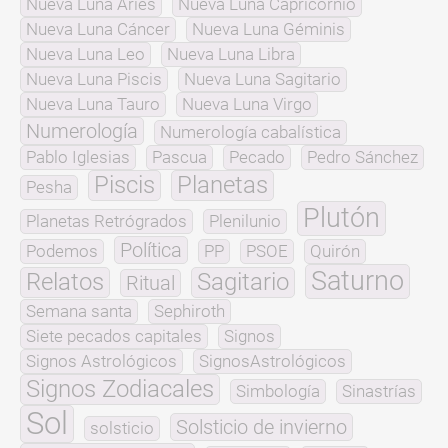
Nueva Luna Aries
Nueva Luna Capricornio
Nueva Luna Cáncer
Nueva Luna Géminis
Nueva Luna Leo
Nueva Luna Libra
Nueva Luna Piscis
Nueva Luna Sagitario
Nueva Luna Tauro
Nueva Luna Virgo
Numerología
Numerología cabalística
Pablo Iglesias
Pascua
Pecado
Pedro Sánchez
Piscis
Planetas
Pesha
Plutón
Planetas Retrógrados
Plenilunio
Política
Podemos
PP
PSOE
Quirón
Saturno
Relatos
Sagitario
Ritual
Semana santa
Sephiroth
Siete pecados capitales
Signos
Signos Astrológicos
SignosAstrológicos
Signos Zodiacales
Simbología
Sinastrías
Sol
Solsticio de invierno
solsticio