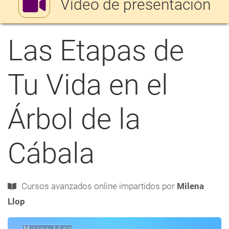
Vídeo de presentación
ayuda
a
Las Etapas de
a
navegación
Tu Vida en el
Árbol de la
Cábala
Cursos avanzados
online
impartidos por
Milena
Llop