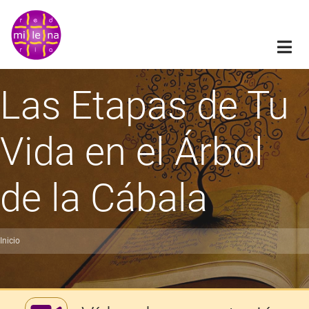
Pasar
al
contenido
principal
Las Etapas de Tu
Vida en el Árbol
de la Cábala
Inicio
obrescribir
nlaces
de