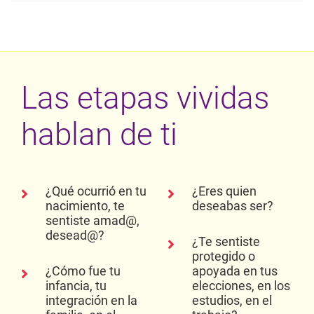
Las etapas vividas
hablan de ti
¿Qué ocurrió en tu
¿Eres quien
nacimiento, te
deseabas ser?
sentiste amad@,
desead@?
¿Te sentiste
protegido o
¿Cómo fue tu
apoyada en tus
infancia, tu
elecciones, en los
integración en la
estudios, en el