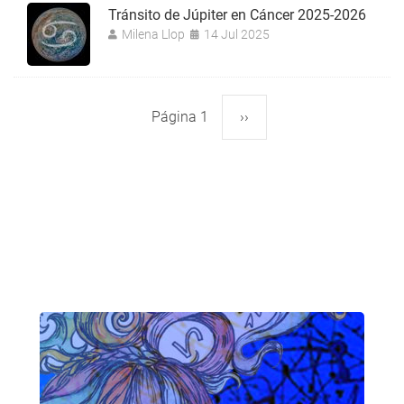
Tránsito de Júpiter en Cáncer 2025-2026
Milena Llop
14 Jul 2025
Página 1
Siguiente
››
Paginación
página