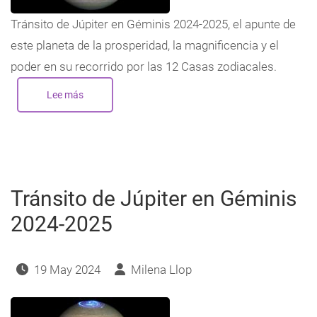
Tránsito de Júpiter en Géminis 2024-2025, el apunte de
este planeta de la prosperidad, la magnificencia y el
poder en su recorrido por las 12 Casas zodiacales.
Lee más
sobre
Tránsito
de
Júpiter
en
Géminis
2024-
2025:
en
los
Tránsito de Júpiter en Géminis
12
signos
2024-2025
19 May 2024
Milena Llop