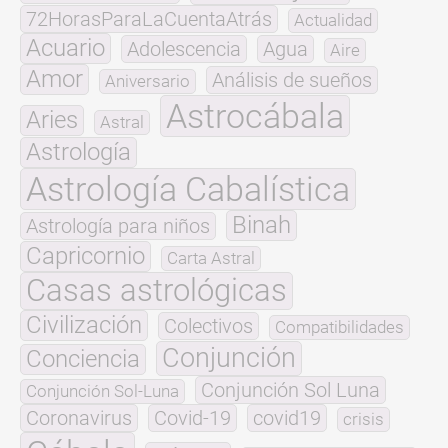
72HorasParaLaCuentaAtrás
Actualidad
Acuario
Adolescencia
Agua
Aire
Amor
Análisis de sueños
Aniversario
Astrocábala
Aries
Astral
Astrología
Astrología Cabalística
Binah
Astrología para niños
Capricornio
Carta Astral
Casas astrológicas
Civilización
Colectivos
Compatibilidades
Conjunción
Conciencia
Conjunción Sol Luna
Conjunción Sol-Luna
Coronavirus
Covid-19
covid19
crisis