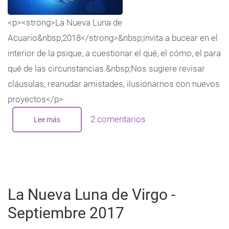
<p><strong>La Nueva Luna de
Acuario&nbsp;2018</strong>&nbsp;invita a bucear en el
interior de la psique, a cuestionar el qué, el cómo, el para
qué de las circunstancias.&nbsp;Nos sugiere revisar
cláusulas, reanudar amistades, ilusionarnos con nuevos
proyectos</p>
2 comentarios
Lee más
sobre
La
Nueva
Luna
de
Acuario
-
Febrero
2018
La Nueva Luna de Virgo -
Septiembre 2017