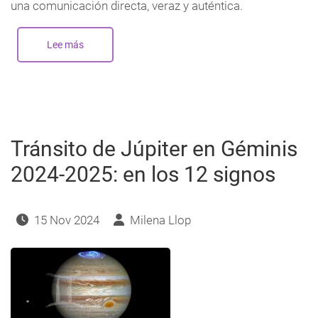
una comunicación directa, veraz y auténtica.
Lee más
sobre
Nueva
Luna
en
Tauro
-
Abril
2025
Tránsito de Júpiter en Géminis
2024-2025: en los 12 signos
15 Nov 2024
Milena Llop