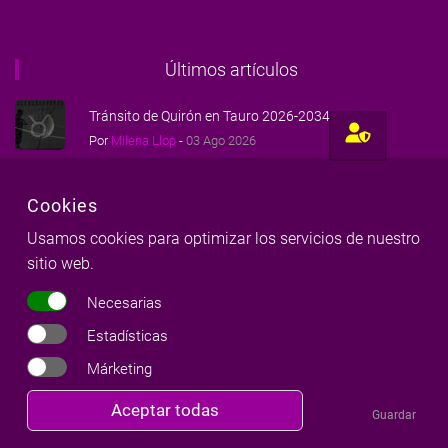
Últimos artículos
Tránsito de Quirón en Tauro 2026-2034
Por
Milena Llop
-
03 Ago 2026
Tránsito de Júpiter en Leo 2026-2027 (1)
Cookies
Por
Milena Llop
-
17 Jul 2026
Usamos cookies para optimizar los servicios de nuestro
Tránsito de Saturno en Aries - 2025-2028
sitio web.
Por
Milena Llop
-
17 Sep 2025
Necesarias
Estadísticas
Márketing
Revocar
Cursos
Aceptar todas
Guardar
consentimiento