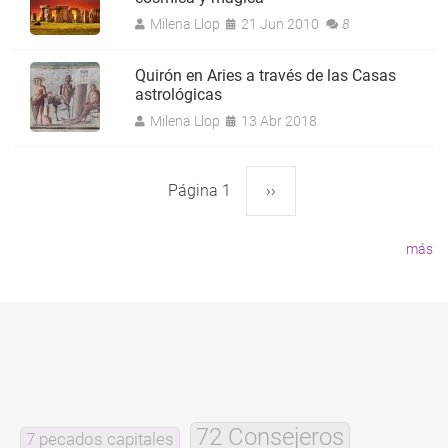
Milena Llop
21 Jun 2010
8
Quirón en Aries a través de las Casas
astrológicas
Milena Llop
13 Abr 2018
Página 1
Siguiente
››
Paginación
página
más
72 Consejeros
7 pecados capitales