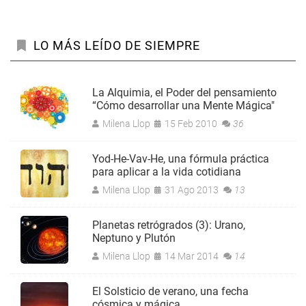
LO MÁS LEÍDO DE SIEMPRE
La Alquimia, el Poder del pensamiento
“Cómo desarrollar una Mente Mágica"
Milena Llop
15 Feb 2010
36
Yod-He-Vav-He, una fórmula práctica
para aplicar a la vida cotidiana
Milena Llop
31 Ago 2013
13
Planetas retrógrados (3): Urano,
Neptuno y Plutón
Milena Llop
14 Mar 2014
14
El Solsticio de verano, una fecha
cósmica y mágica