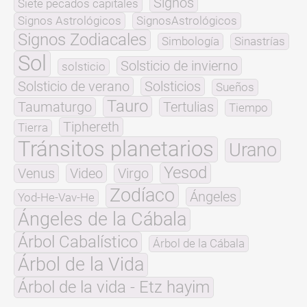
Signos
Siete pecados capitales
Signos Astrológicos
SignosAstrológicos
Signos Zodiacales
Simbología
Sinastrías
Sol
Solsticio de invierno
solsticio
Solsticio de verano
Solsticios
Sueños
Tauro
Taumaturgo
Tertulias
Tiempo
Tiphereth
Tierra
Tránsitos planetarios
Urano
Yesod
Venus
Video
Virgo
Zodíaco
Ángeles
Yod-He-Vav-He
Ángeles de la Cábala
Árbol Cabalístico
Árbol de la Cábala
Árbol de la Vida
Árbol de la vida - Etz hayim