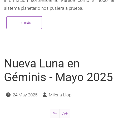
información sorprendente. Parece como si todo el
sistema planetario nos pusiera a prueba.
Lee más
sobre
Nueva
Luna
en
Aries
-
Abril
2026
Nueva Luna en
Géminis - Mayo 2025
24 May 2025
Milena Llop
A-
A+