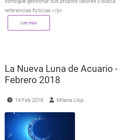
consigue gestionar sus propios valores y busca
referencias ficticias.</p>
Lee más
sobre
La
Envidia:
Mercurio
La Nueva Luna de Acuario -
Febrero 2018
14 Feb 2018
Milena Llop