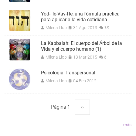
Yod-He-Vav-He, una fórmula práctica
para aplicar a la vida cotidiana
Milena Llop
31 Ago 2013
13
La Kabbalah: El cuerpo del Árbol de la
Vida y el cuerpo humano (1)
Milena Llop
13 Mar 2015
6
Psicología Transpersonal
Milena Llop
04 Feb 2012
Página 1
Siguiente
››
Paginación
página
más