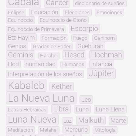
Cábala
Cáncer
diccionario de sueños
Educación
Eclipse
Elecciones
Emociones
Equinoccio
Equinoccio de Otoño
Escorpio
Equinoccio de Primavera
Etz Hayim
Formación
Fuego
Gehinom
Genios
Gueburah
Grados de Poder
Géminis
Hesed
Hochmah
Harahel
Hod
humanidad
Infancia
Humanos
Júpiter
Interpretación de los sueños
Kabaleb
Kether
La Nueva Luna
Leo
Libra
Luna
Luna Llena
Letras Hebráicas
Luna Nueva
Malkuth
Marte
Luz
Mercurio
Meditación
Melahel
Mitología