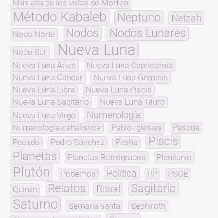
Más allá de los velos de Morfeo
Método Kabaleb
Neptuno
Netzah
Nodos
Nodos Lunares
Nodo Norte
Nueva Luna
Nodo Sur
Nueva Luna Aries
Nueva Luna Capricornio
Nueva Luna Cáncer
Nueva Luna Géminis
Nueva Luna Libra
Nueva Luna Piscis
Nueva Luna Sagitario
Nueva Luna Tauro
Numerología
Nueva Luna Virgo
Numerología cabalística
Pablo Iglesias
Pascua
Piscis
Pecado
Pedro Sánchez
Pesha
Planetas
Planetas Retrógrados
Plenilunio
Plutón
Política
Podemos
PP
PSOE
Relatos
Sagitario
Ritual
Quirón
Saturno
Semana santa
Sephiroth