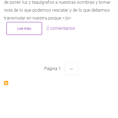
de poner luz y taquígrafos a nuestras sombras y tomar
nota de lo que podemos rescatar y de lo que debemos
transmutar en nuestra psique.</p>
2 comentarios
Lee más
sobre
La
Nueva
Luna
de
Escorpio
-
Octubre
2016
Página 1
Siguiente
››
Paginación
página