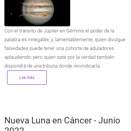
Con el tránsito de Júpiter en Géminis el poder de la
palabra es innegable, y, lamentablemente, quien divulgue
falsedades puede tener una cohorte de aduladores
aplaudiendo; pero quien opte por la verdad también
dispondrá de una tribuna donde reivindicarla.
Lee más
sobre
Tránsito
de
Júpiter
en
Géminis
2024-
2025
Nueva Luna en Cáncer - Junio
2022