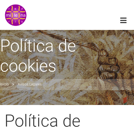
Pasar
al
contenido
principal
Política de
cookies
Inicio
Avisos Legales
obrescribir
nlaces
de
Política de
ayuda
a