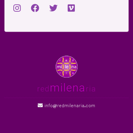
milena
red
ria
info
redmilenaria
com