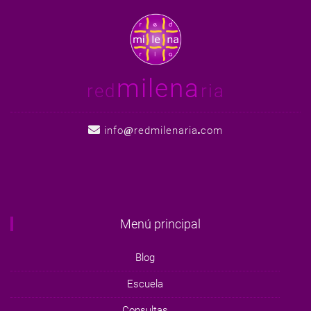
milena
red
ria
info
redmilenaria
com
Menú principal
Blog
Escuela
Consultas