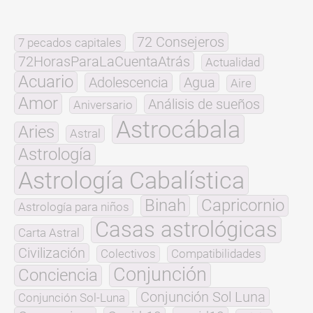
72 Consejeros
7 pecados capitales
72HorasParaLaCuentaAtrás
Actualidad
Acuario
Adolescencia
Agua
Aire
Amor
Análisis de sueños
Aniversario
Astrocábala
Aries
Astral
Astrología
Astrología Cabalística
Binah
Capricornio
Astrología para niños
Casas astrológicas
Carta Astral
Civilización
Colectivos
Compatibilidades
Conjunción
Conciencia
Conjunción Sol Luna
Conjunción Sol-Luna