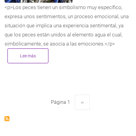
<p>Los peces tienen un simbolismo muy específico,
expresa unos sentimientos, un proceso emocional, una
situación que implica una experiencia sentimental, ya
que los peces están unidos al elemento agua el cual,
simbólicamente, se asocia a las emociones.</p>
Lee más
sobre
Interpretación
de
un
sueño:
La
multiplicación
de
los
peces.
Página 1
Siguiente
››
Paginación
página