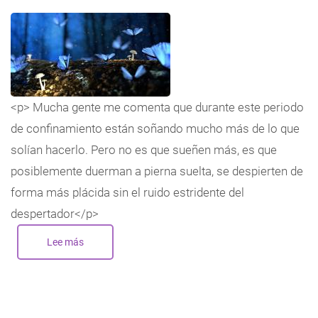
<p> Mucha gente me comenta que durante este periodo
de confinamiento están soñando mucho más de lo que
solían hacerlo. Pero no es que sueñen más, es que
posiblemente duerman a pierna suelta, se despierten de
forma más plácida sin el ruido estridente del
despertador</p>
Lee más
sobre
Soñar
en
periodo
de
confinamiento