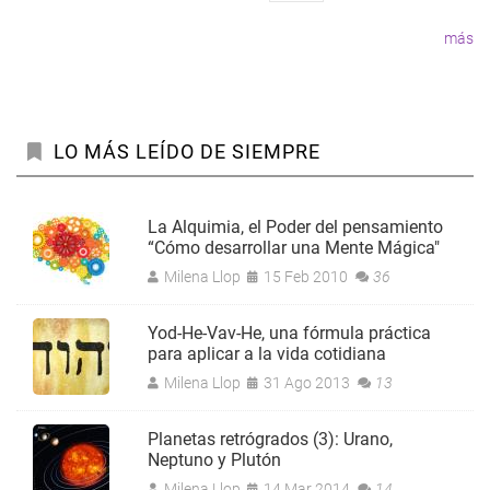
página
más
LO MÁS LEÍDO DE SIEMPRE
La Alquimia, el Poder del pensamiento
“Cómo desarrollar una Mente Mágica"
Milena Llop
15 Feb 2010
36
Yod-He-Vav-He, una fórmula práctica
para aplicar a la vida cotidiana
Milena Llop
31 Ago 2013
13
Planetas retrógrados (3): Urano,
Neptuno y Plutón
Milena Llop
14 Mar 2014
14