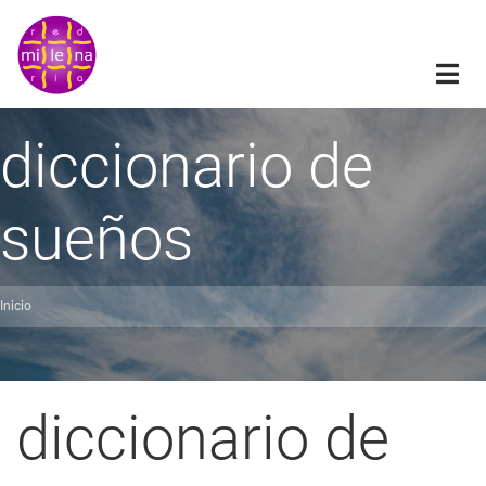
Pasar
al
contenido
principal
diccionario de
sueños
Inicio
obrescribir
nlaces
de
diccionario de
ayuda
a