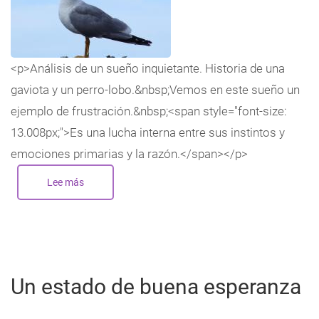
<p>Análisis de un sueño inquietante. Historia de una
gaviota y un perro-lobo.&nbsp;Vemos en este sueño un
ejemplo de frustración.&nbsp;<span style="font-size:
13.008px;">Es una lucha interna entre sus instintos y
emociones primarias y la razón.</span></p>
Lee más
sobre
Análisis
de
un
sueño
inquietante.
Historia
de
una
gaviota
Un estado de buena esperanza
y
un
perro-
lobo