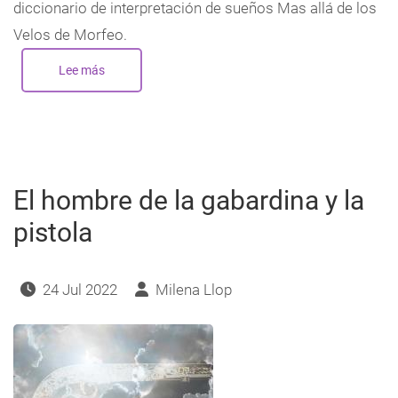
diccionario de interpretación de sueños Mas allá de los
Velos de Morfeo.
Lee más
sobre
El
inquietante
sueño
de
Mónica.
Análisis
El hombre de la gabardina y la
pistola
24 Jul 2022
Milena Llop