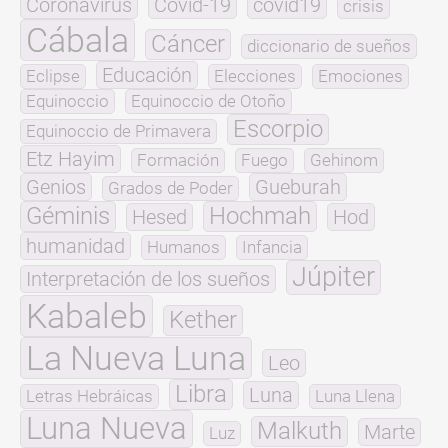
Coronavirus
Covid-19
covid19
crisis
Cábala
Cáncer
diccionario de sueños
Educación
Eclipse
Elecciones
Emociones
Equinoccio
Equinoccio de Otoño
Escorpio
Equinoccio de Primavera
Etz Hayim
Formación
Fuego
Gehinom
Genios
Gueburah
Grados de Poder
Géminis
Hochmah
Hesed
Hod
humanidad
Humanos
Infancia
Júpiter
Interpretación de los sueños
Kabaleb
Kether
La Nueva Luna
Leo
Libra
Luna
Letras Hebráicas
Luna Llena
Luna Nueva
Malkuth
Marte
Luz