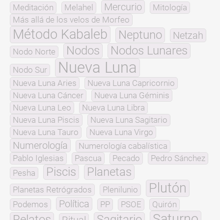
Mercurio
Meditación
Melahel
Mitología
Más allá de los velos de Morfeo
Método Kabaleb
Neptuno
Netzah
Nodos
Nodos Lunares
Nodo Norte
Nueva Luna
Nodo Sur
Nueva Luna Aries
Nueva Luna Capricornio
Nueva Luna Cáncer
Nueva Luna Géminis
Nueva Luna Leo
Nueva Luna Libra
Nueva Luna Piscis
Nueva Luna Sagitario
Nueva Luna Tauro
Nueva Luna Virgo
Numerología
Numerología cabalística
Pablo Iglesias
Pascua
Pecado
Pedro Sánchez
Piscis
Planetas
Pesha
Plutón
Planetas Retrógrados
Plenilunio
Política
Podemos
PP
PSOE
Quirón
Saturno
Relatos
Sagitario