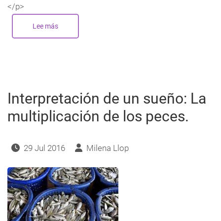
</p>
Lee más
sobre
Un
estado
de
buena
esperanza
Interpretación de un sueño: La
multiplicación de los peces.
29 Jul 2016
Milena Llop