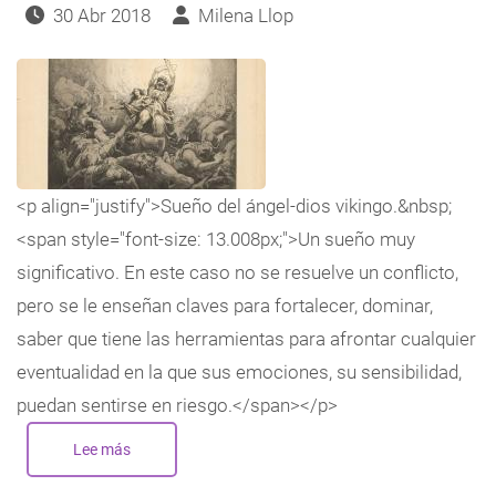
30 Abr 2018
Milena Llop
<p align="justify">Sueño del ángel-dios vikingo.&nbsp;
<span style="font-size: 13.008px;">Un sueño muy
significativo. En este caso no se resuelve un conflicto,
pero se le enseñan claves para fortalecer, dominar,
saber que tiene las herramientas para afrontar cualquier
eventualidad en la que sus emociones, su sensibilidad,
puedan sentirse en riesgo.</span></p>
Lee más
sobre
Sueño
del