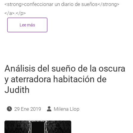
<strong>confeccionar un diario de sueños</strong>
</a>.</p>
Lee más
sobre
El
tren
y
la
estación
fantasma,
análisis
de
un
Análisis del sueño de la oscura
sueño
y aterradora habitación de
Judith
29 Ene 2019
Milena Llop