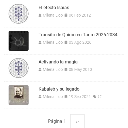
El efecto Isaías
Milena Llop
06 Feb 2012
Tránsito de Quirón en Tauro 2026-2034
Milena Llop
03 Ago 2026
Activando la magia
Milena Llop
08 May 2010
Kabaleb y su legado
Milena Llop
19 Sep 2021
11
Página 1
Siguiente
››
Paginación