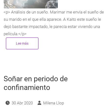
<p> Análisis de un sueño. Marimar me envía el sueño de
su marido en el que ella aparece. A Kaito este sueño le
dejó bastante impactado, le parecía estar viviendo una
película.</p>
Lee más
sobre
El
hombre
de
la
gabardina
y
la
pistola
Soñar en periodo de
confinamiento
30 Abr 2020
Milena Llop