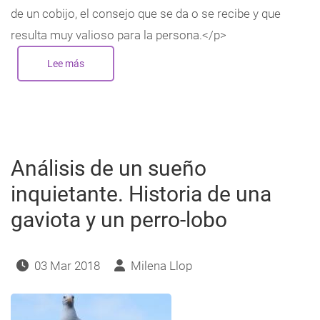
de un cobijo, el consejo que se da o se recibe y que
resulta muy valioso para la persona.</p>
Lee más
sobre
Análisis
del
sueño
de
la
abuela
y
las
sillas
Análisis de un sueño
inquietante. Historia de una
gaviota y un perro-lobo
03 Mar 2018
Milena Llop