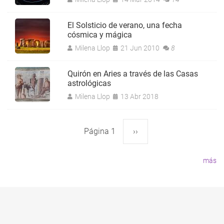
El Solsticio de verano, una fecha
cósmica y mágica
Milena Llop
21 Jun 2010
8
Quirón en Aries a través de las Casas
astrológicas
Milena Llop
13 Abr 2018
Página 1
Siguiente
››
Paginación
página
más