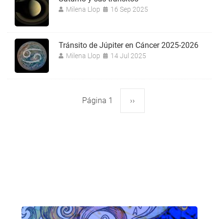
Milena Llop
16 Sep 2025
Tránsito de Júpiter en Cáncer 2025-2026
Milena Llop
14 Jul 2025
Página 1
Siguiente
››
Paginación
página