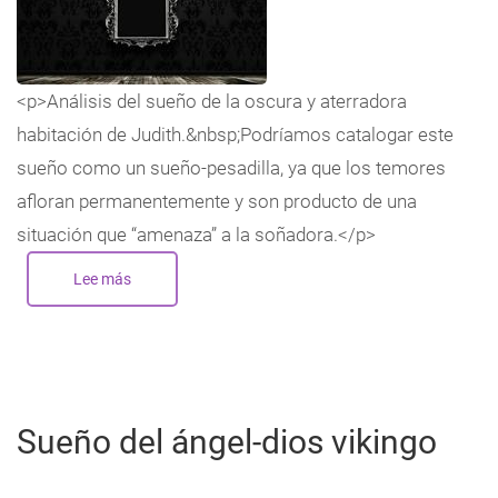
<p>Análisis del sueño de la oscura y aterradora
habitación de Judith.&nbsp;Podríamos catalogar este
sueño como un sueño-pesadilla, ya que los temores
afloran permanentemente y son producto de una
situación que “amenaza” a la soñadora.</p>
Lee más
sobre
Análisis
del
sueño
de
la
oscura
y
aterradora
habitación
Sueño del ángel-dios vikingo
de
Judith