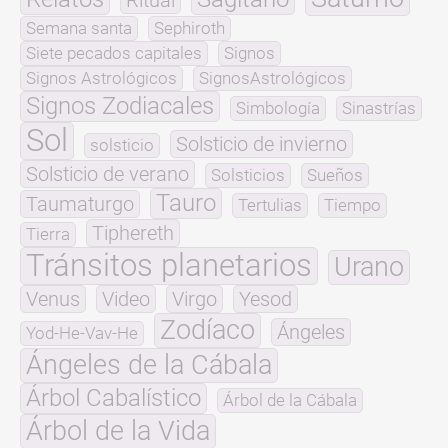
Ritual
Semana santa
Sephiroth
Siete pecados capitales
Signos
Signos Astrológicos
SignosAstrológicos
Signos Zodiacales
Simbología
Sinastrías
Sol
Solsticio de invierno
solsticio
Solsticio de verano
Solsticios
Sueños
Tauro
Taumaturgo
Tertulias
Tiempo
Tiphereth
Tierra
Tránsitos planetarios
Urano
Venus
Video
Virgo
Yesod
Zodíaco
Ángeles
Yod-He-Vav-He
Ángeles de la Cábala
Árbol Cabalístico
Árbol de la Cábala
Árbol de la Vida