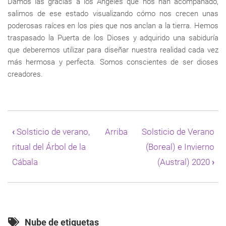
Damos las gracias a los Ángeles que nos han acompañado,
salimos de ese estado visualizando cómo nos crecen unas
poderosas raíces en los pies que nos anclan a la tierra. Hemos
traspasado la Puerta de los Dioses y adquirido una sabiduría
que deberemos utilizar para diseñar nuestra realidad cada vez
más hermosa y perfecta. Somos conscientes de ser dioses
creadores.
Enlaces
transversales
‹
Solsticio de verano,
Arriba
Solsticio de Verano
de
ritual del Árbol de la
(Boreal) e Invierno
Book
para
Cábala
(Austral) 2020
›
Solsticio
de
invierno,
ritual
para
activar
Nube de etiquetas