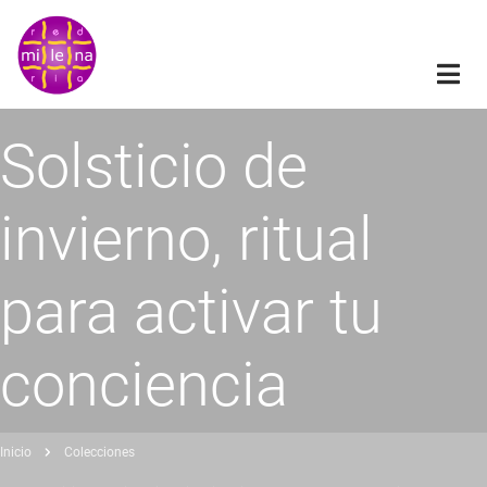
Pasar
al
contenido
principal
Solsticio de
invierno, ritual
para activar tu
conciencia
Inicio
Colecciones
obrescribir