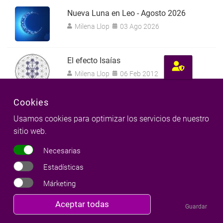
Nueva Luna en Leo - Agosto 2026
Milena Llop
03 Ago 2026
El efecto Isaías
Milena Llop
06 Feb 2012
Cookies
Tránsito de Quirón en Tauro 2026-2034
Usamos cookies para optimizar los servicios de nuestro
Milena Llop
03 Ago 2026
sitio web.
Necesarias
Activando la magia
Estadísticas
Milena Llop
08 May 2010
Márketing
Revocar
Kabaleb y su legado
Aceptar todas
Guardar
consentimiento
Milena Llop
19 Sep 2021
11