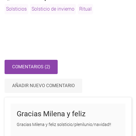
tu
Solsticios
Solsticio de invierno
Ritual
conciencia
COMENTARIOS (2)
AÑADIR NUEVO COMENTARIO
Gracias Milena y feliz
Gracias Milena y feliz solsticio/plenilunio/navidad!!