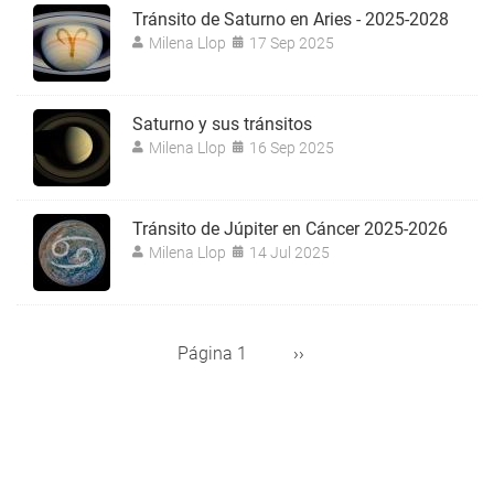
Tránsito de Saturno en Aries - 2025-2028
Milena Llop
17 Sep 2025
Saturno y sus tránsitos
Milena Llop
16 Sep 2025
Tránsito de Júpiter en Cáncer 2025-2026
Milena Llop
14 Jul 2025
Página 1
Siguiente
››
Paginación
página