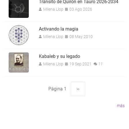
Tránsito de Quirón en Tauro 2026-2034
Milena Llop
03 Ago 2026
Activando la magia
Milena Llop
08 May 2010
Kabaleb y su legado
Milena Llop
19 Sep 2021
11
Página 1
Siguiente
››
Paginación
página
más