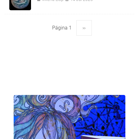
Página 1
Siguiente
››
Paginación
página