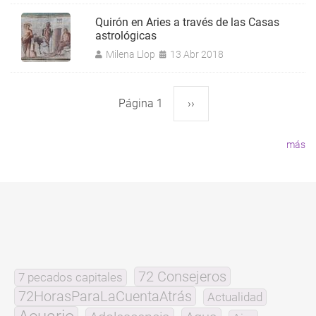
Quirón en Aries a través de las Casas
astrológicas
Milena Llop
13 Abr 2018
Página 1
Siguiente
››
Paginación
página
más
72 Consejeros
7 pecados capitales
72HorasParaLaCuentaAtrás
Actualidad