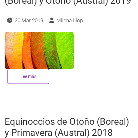
(Boreal) y Otoño (Austral) 2019
20 Mar 2019
Milena Llop
Lee más
sobre
Equinoccios
de
Primavera
(Boreal)
y
Otoño
(Austral)
2019
Equinoccios de Otoño (Boreal)
y Primavera (Austral) 2018