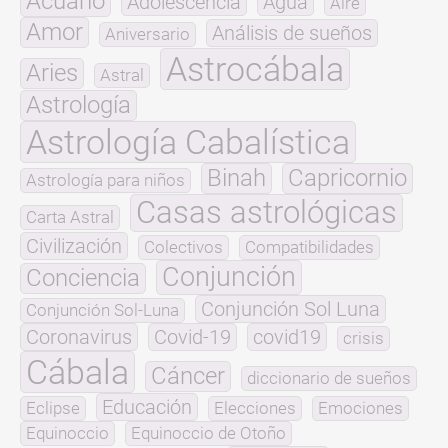
Acuario
Adolescencia
Agua
Aire
Amor
Análisis de sueños
Aniversario
Astrocábala
Aries
Astral
Astrología
Astrología Cabalística
Binah
Capricornio
Astrología para niños
Casas astrológicas
Carta Astral
Civilización
Colectivos
Compatibilidades
Conjunción
Conciencia
Conjunción Sol Luna
Conjunción Sol-Luna
Coronavirus
Covid-19
covid19
crisis
Cábala
Cáncer
diccionario de sueños
Educación
Eclipse
Elecciones
Emociones
Equinoccio
Equinoccio de Otoño