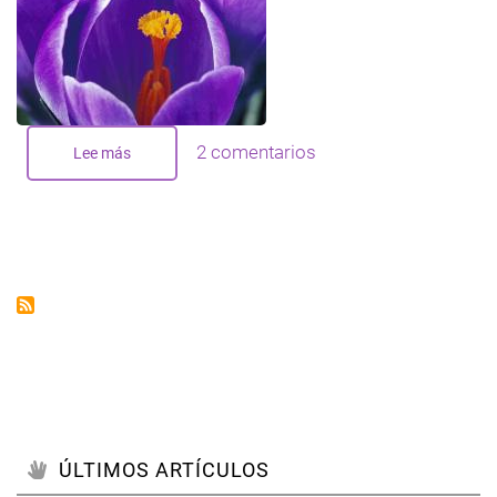
2 comentarios
Lee más
sobre
Tránsitos
planetarios
en
Aries,
primavera
2013
ÚLTIMOS ARTÍCULOS