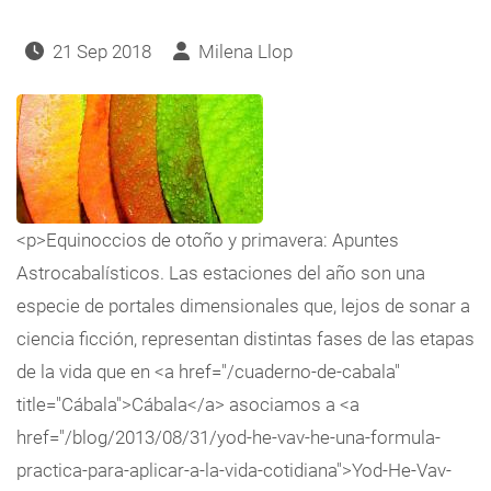
21 Sep 2018
Milena Llop
<p>Equinoccios de otoño y primavera: Apuntes
Astrocabalísticos. Las estaciones del año son una
especie de portales dimensionales que, lejos de sonar a
ciencia ficción, representan distintas fases de las etapas
de la vida que en <a href="/cuaderno-de-cabala"
title="Cábala">Cábala</a> asociamos a <a
href="/blog/2013/08/31/yod-he-vav-he-una-formula-
practica-para-aplicar-a-la-vida-cotidiana">Yod-He-Vav-