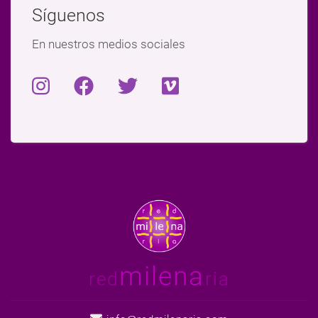
Síguenos
En nuestros medios sociales
milena
red
ria