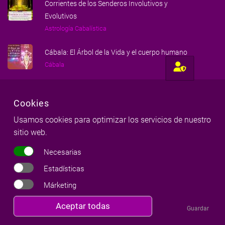
Corrientes de los Senderos Involutivos y
Evolutivos
Astrología Cabalística
Cábala: El Árbol de la Vida y el cuerpo humano
Cábala
Cookies
Usamos cookies para optimizar los servicios de nuestro
sitio web.
Necesarias
Hecho con amor para gente amorosa
Estadísticas
Márketing
Milena Llop & Red Milenaria
©
Copyright
2026
|
Todos los derechos reservados
Revocar
Aceptar todas
Guardar
consentimiento
Aviso legal
|
Política de cookies
|
Política de privacidad
|