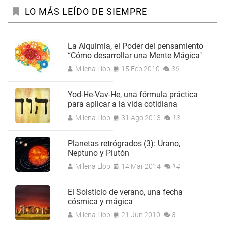
LO MÁS LEÍDO DE SIEMPRE
La Alquimia, el Poder del pensamiento
“Cómo desarrollar una Mente Mágica"
Milena Llop
15 Feb 2010
36
Yod-He-Vav-He, una fórmula práctica
para aplicar a la vida cotidiana
Milena Llop
31 Ago 2013
13
Planetas retrógrados (3): Urano,
Neptuno y Plutón
Milena Llop
14 Mar 2014
14
El Solsticio de verano, una fecha
cósmica y mágica
Milena Llop
21 Jun 2010
8