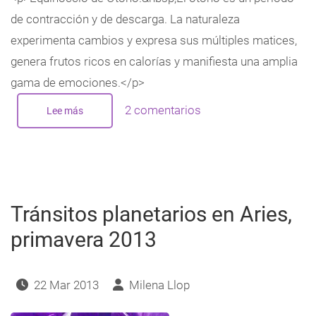
de contracción y de descarga. La naturaleza
experimenta cambios y expresa sus múltiples matices,
genera frutos ricos en calorías y manifiesta una amplia
gama de emociones.</p>
2 comentarios
Lee más
sobre
Equinoccio
de
Otoño,
etapa
Vav
Tránsitos planetarios en Aries,
primavera 2013
22 Mar 2013
Milena Llop