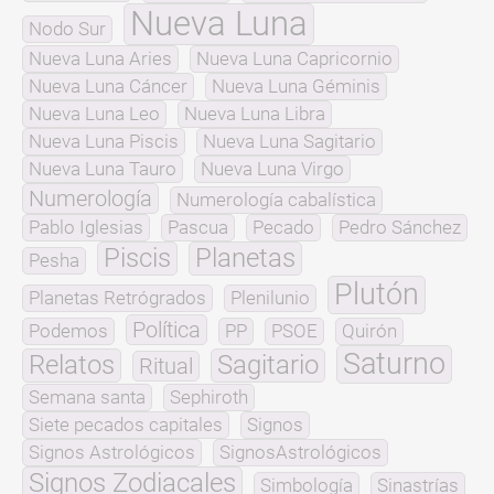
Nueva Luna
Nodo Sur
Nueva Luna Aries
Nueva Luna Capricornio
Nueva Luna Cáncer
Nueva Luna Géminis
Nueva Luna Leo
Nueva Luna Libra
Nueva Luna Piscis
Nueva Luna Sagitario
Nueva Luna Tauro
Nueva Luna Virgo
Numerología
Numerología cabalística
Pablo Iglesias
Pascua
Pecado
Pedro Sánchez
Piscis
Planetas
Pesha
Plutón
Planetas Retrógrados
Plenilunio
Política
Podemos
PP
PSOE
Quirón
Saturno
Relatos
Sagitario
Ritual
Semana santa
Sephiroth
Siete pecados capitales
Signos
Signos Astrológicos
SignosAstrológicos
Signos Zodiacales
Simbología
Sinastrías