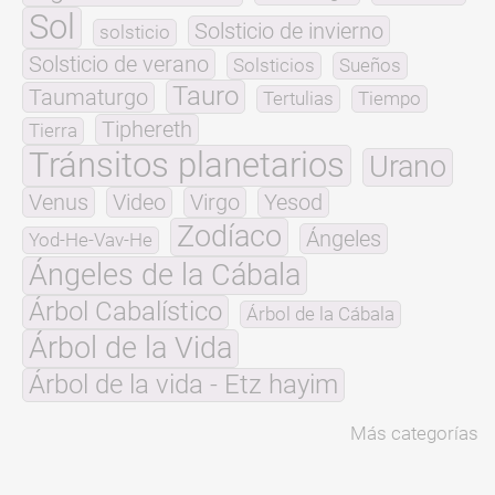
Sol
Solsticio de invierno
solsticio
Solsticio de verano
Solsticios
Sueños
Tauro
Taumaturgo
Tertulias
Tiempo
Tiphereth
Tierra
Tránsitos planetarios
Urano
Venus
Video
Virgo
Yesod
Zodíaco
Ángeles
Yod-He-Vav-He
Ángeles de la Cábala
Árbol Cabalístico
Árbol de la Cábala
Árbol de la Vida
Árbol de la vida - Etz hayim
Más categorías