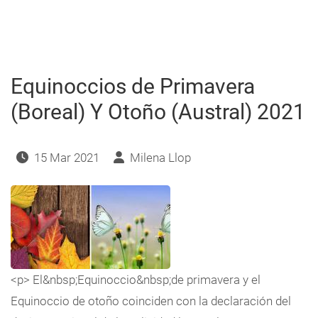
de
Otoño,
(Boreal)
y
de
Primavera
(Austral)
2021
Equinoccios de Primavera
(Boreal) Y Otoño (Austral) 2021
15 Mar 2021
Milena Llop
<p> El&nbsp;Equinoccio&nbsp;de primavera y el
Equinoccio de otoño coinciden con la declaración del