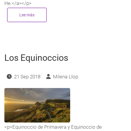
He.</a></p>
Lee más
sobre
Equinoccios
de
Otoño
(Boreal)
y
Primavera
(Austral)
2018
Los Equinoccios
21 Sep 2018
Milena Llop
<p>Equinoccio de Primavera y Equinoccio de