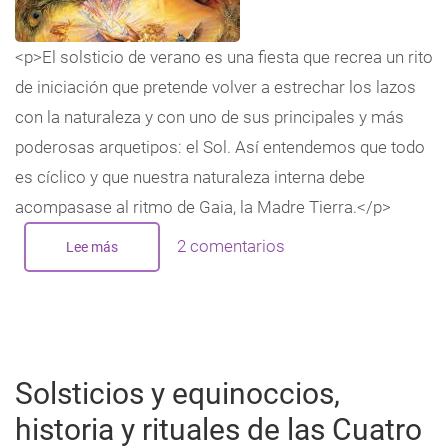
<p>El solsticio de verano es una fiesta que recrea un rito
de iniciación que pretende volver a estrechar los lazos
con la naturaleza y con uno de sus principales y más
poderosas arquetipos: el Sol. Así entendemos que todo
es cíclico y que nuestra naturaleza interna debe
acompasase al ritmo de Gaia, la Madre Tierra.</p>
2 comentarios
Lee más
sobre
Solsticio
de
verano
e
invierno
y
las
estrellas
Solsticios y equinoccios,
historia y rituales de las Cuatro