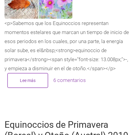
<p>Sabemos que los Equinoccios representan
momentos estelares que marcan un tiempo de inicio de
esos periodos en los cuales, por una parte, la energía
solar sube, es el&nbsp;<strong>equinoccio de
primavera</strong><span style="font-size: 13.008px;">-,
y empieza a disminuir en el de otoño.</span></p>
6 comentarios
Lee más
sobre
Equinoccio
de
Primavera
(Boreal)
y
Otoño
(Austral)
2020
Equinoccios de Primavera