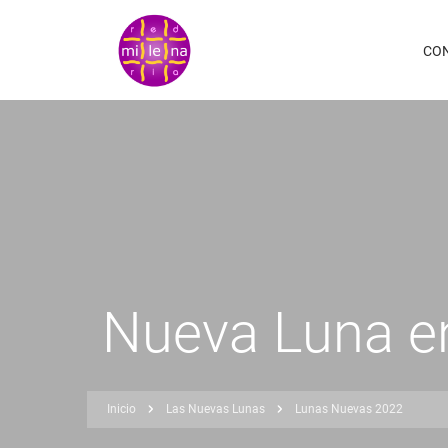
Pasar
al
CO
contenido
principal
Nueva Luna en
Inicio
Las Nuevas Lunas
Lunas Nuevas 2022
Sobrescribir