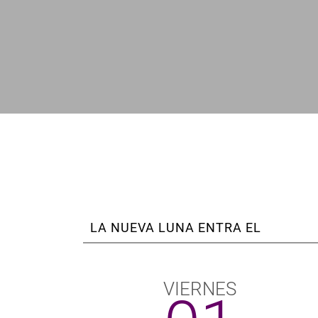
enlaces
de
ayuda
a
la
navegación
LA NUEVA LUNA ENTRA EL
VIERNES