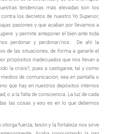
uestras tendencias más elevadas son los
contra los decretos de nuestro Yo Superior,
bajas pasiones y que acaban por llevarnos a
giere y permite anteponer el bien ante toda
rnos perdonar y perdonar/nos. De ahí la
vo de las situaciones, de forma a ganarle el
 por propósitos inadecuados que nos llevan a
do la crisis?, pues a castigarse, tal y como
s medios de comunicación, sea en pantalla o
ueno que hay en nuestros depósitos internos
d, o a la falta de consciencia. La luz de cada
odas las cosas y eso es en lo que debemos
otorga fuerza, tesón y la fortaleza nos sirve
 anteriormente. Acaba conquistando la paz