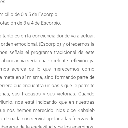
tes:
micilio de 0 a 5 de Escorpio.
otación de 3 a 4 de Escorpio.
o tanto es en la conciencia donde va a actuar,
 orden emocional, (Escorpio) y ofrecernos la
 nos señala el programa tradicional de este
 abundancia sería una excelente reflexión, ya
gamos acerca de lo que merecemos como
na meta en sí misma, sino formando parte de
uerrero que encuentra un oasis que le permite
chas, sus fracasos y sus victorias. Cuando
vilunio, nos está indicando que en nuestras
que nos hemos merecido. Nos dice Kabaleb
 de nada nos servirá apelar a las fuerzas de
iberarse de la esclavitud y de los enemigos.