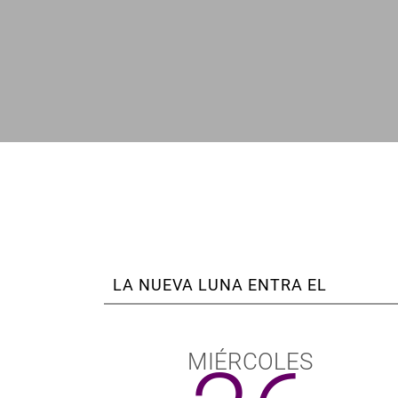
enlaces
de
ayuda
a
la
navegación
LA NUEVA LUNA ENTRA EL
MIÉRCOLES