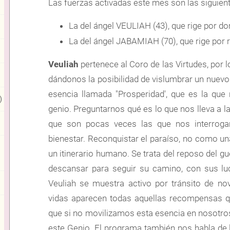
Las fuerzas activadas este mes son las siguien
La del ángel VEULIAH (43), que rige por do
La del ángel JABAMIAH (70), que rige por r
Veuliah
pertenece al Coro de las Virtudes, por l
dándonos la posibilidad de vislumbrar un nuevo
esencia llamada "Prosperidad', que es la que
)
genio. Preguntarnos qué es lo que nos lleva a la
que son pocas veces las que nos interro
bienestar. Reconquistar el paraíso, no como u
un itinerario humano. Se trata del reposo del g
descansar para seguir su camino, con sus lu
Veuliah se muestra activo por tránsito de no
vidas aparecen todas aquellas recompensas 
que si no movilizamos esta esencia en nosotros,
este Genio. El programa también nos habla de l