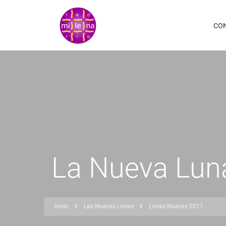
Pasar
al
CO
contenido
principal
La Nueva Luna
Inicio
Las Nuevas Lunas
Lunas Nuevas 2011
Sobrescribir