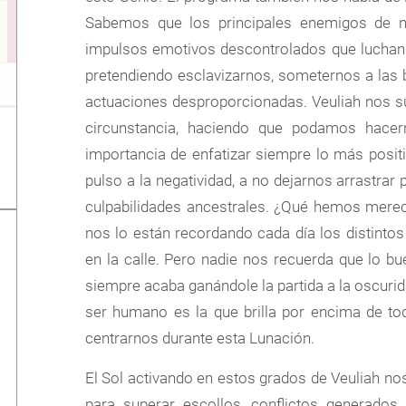
Sabemos que los principales enemigos de n
impulsos emotivos descontrolados que luchan 
pretendiendo esclavizarnos, someternos a las 
actuaciones desproporcionadas. Veuliah nos su
circunstancia, haciendo que podamos hace
importancia de enfatizar siempre lo más positi
pulso a la negatividad, a no dejarnos arrastrar
culpabilidades ancestrales. ¿Qué hemos mereci
nos lo están recordando cada día los distinto
en la calle. Pero nadie nos recuerda que lo b
siempre acaba ganándole la partida a la oscurida
ser humano es la que brilla por encima de t
centrarnos durante esta Lunación.
El Sol activando en estos grados de Veuliah nos 
para superar escollos, conflictos generados