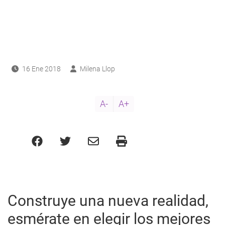
ayuda
a
a
navegación
16 Ene 2018
Milena Llop
A-
A+
Construye una nueva realidad,
esmérate en elegir los mejores