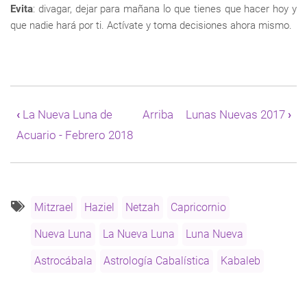
Evita
: divagar, dejar para mañana lo que tienes que hacer hoy y
que nadie hará por ti. Actívate y toma decisiones ahora mismo.
Enlaces
transversales
‹
La Nueva Luna de
Arriba
Lunas Nuevas 2017
›
de
Acuario - Febrero 2018
Book
para
La
Nueva
Luna
de
Mitzrael
Haziel
Netzah
Capricornio
Capricornio
Nueva Luna
La Nueva Luna
Luna Nueva
-
Enero
Astrocábala
Astrología Cabalística
Kabaleb
2018