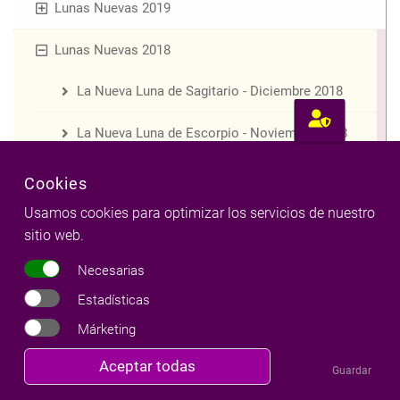
Lunas Nuevas 2019
Lunas Nuevas 2018
La Nueva Luna de Sagitario - Diciembre 2018
La Nueva Luna de Escorpio - Noviembre 2018
La Nueva Luna de Libra - Octubre 2018
Cookies
Usamos cookies para optimizar los servicios de nuestro
La Nueva Luna de Virgo - Septiembre 2018
sitio web.
La Nueva Luna de Leo - Agosto 2018
Necesarias
Estadísticas
La Nueva Luna de Cáncer - Julio 2018
Márketing
La Nueva Luna de Géminis - Junio 2018
Revocar
Aceptar todas
Guardar
consentimiento
La Nueva Luna de Tauro - Mayo 2018