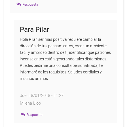
Respuesta
Para Pilar
Hola Pilar, ser más positiva requiere cambiar la
dirección de tus pensamientos, crear un ambiente
fácil y amoroso dentro de ti, identificar qué patrones
inconscientes están generando tales distorsiones.
Puedes pedirme una consulta personalizada, te
informaré de los requisitos. Saludos cordiales y
muchos ánimos.
Jue, 18/01/2018 - 11:27
Milena Llop
En
Respuesta
respuesta
a