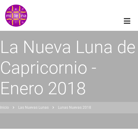
Pasar
al
contenido
principal
La Nueva Luna de
Capricornio -
Enero 2018
Inicio
Las Nuevas Lunas
Lunas Nuevas 2018
obrescribir
nlaces
de