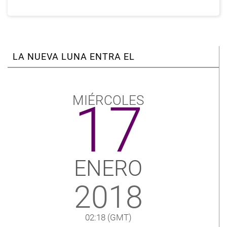
ser
mas
positiva
por
pilar
LA NUEVA LUNA ENTRA EL
MIÉRCOLES
17
ENERO
2018
02:18
(GMT)