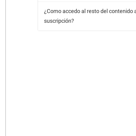
¿Como accedo al resto del contenido 
suscripción?