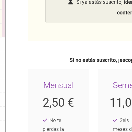
Si ya estás suscrito,
ide
conte
Si no estás suscrito, ¡esc
Mensual
Seme
2,50 €
11,0
No te
Seis
pierdas la
meses d