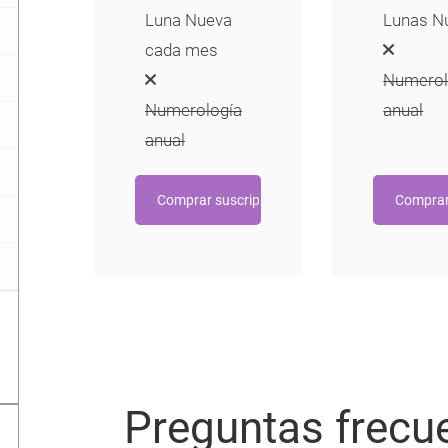
Luna Nueva
Lunas N
cada mes
Numerol
Numerología
anual
anual
Preguntas frecue