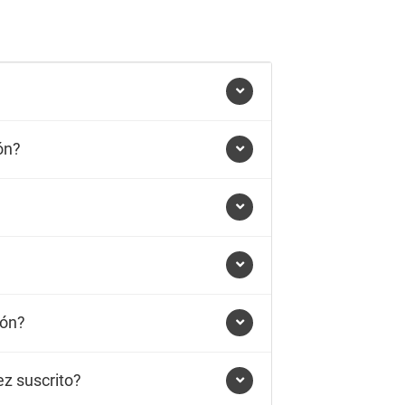
ón?
ión?
z suscrito?