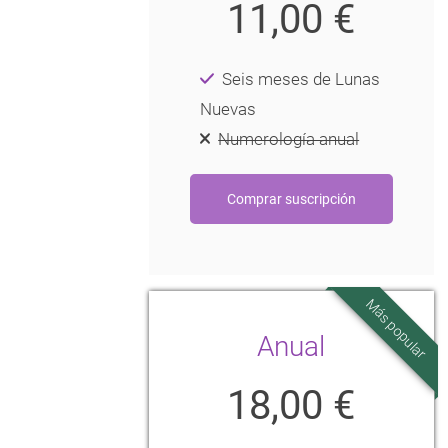
11,00 €
Seis meses de Lunas
Nuevas
Numerología anual
Más popular
Anual
18,00 €