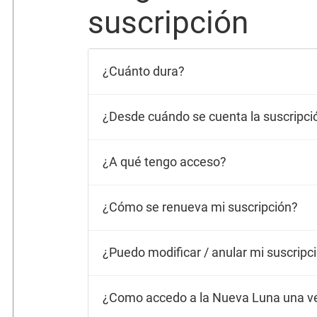
suscripción
¿Cuánto dura?
¿Desde cuándo se cuenta la suscripci
¿A qué tengo acceso?
¿Cómo se renueva mi suscripción?
¿Puedo modificar / anular mi suscripc
¿Como accedo a la Nueva Luna una ve