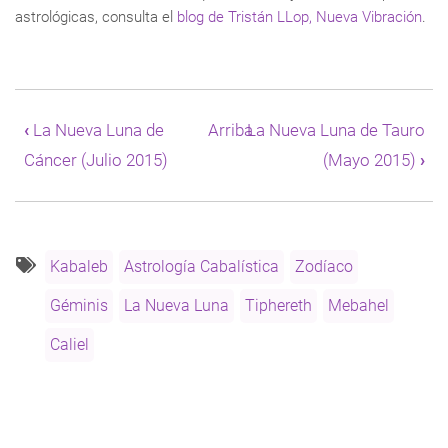
astrológicas, consulta el
blog de Tristán LLop, Nueva Vibración
.
Enlaces
transversales
‹
La Nueva Luna de
Arriba
La Nueva Luna de Tauro
de
Cáncer (Julio 2015)
(Mayo 2015)
›
Book
para
La
Nueva
Luna
de
Kabaleb
Astrología Cabalística
Zodíaco
Géminis
Géminis
La Nueva Luna
Tiphereth
Mebahel
(Junio
2015)
Caliel