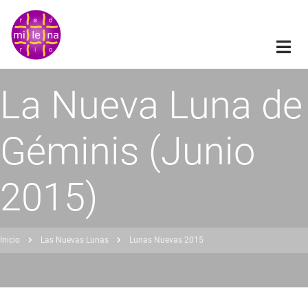
Pasar
al
contenido
principal
La Nueva Luna de
Géminis (Junio
2015)
Inicio
Las Nuevas Lunas
Lunas Nuevas 2015
obrescribir
nlaces
de