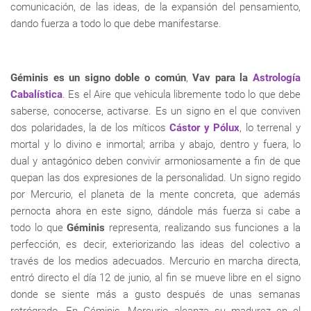
comunicación, de las ideas, de la expansión del pensamiento,
dando fuerza a todo lo que debe manifestarse.
Géminis es un signo doble o común
,
Vav para la
Astrología
Cabalística
. Es el Aire que vehicula libremente todo lo que debe
saberse, conocerse, activarse. Es un signo en el que conviven
dos polaridades, la de los míticos
Cástor y Pólux
, lo terrenal y
mortal y lo divino e inmortal; arriba y abajo, dentro y fuera, lo
dual y antagónico deben convivir armoniosamente a fin de que
quepan las dos expresiones de la personalidad. Un signo regido
por Mercurio, el planeta de la mente concreta, que además
pernocta ahora en este signo, dándole más fuerza si cabe a
todo lo que
Géminis
representa, realizando sus funciones a la
perfección, es decir, exteriorizando las ideas del colectivo a
través de los medios adecuados. Mercurio en marcha directa,
entró directo el día 12 de junio, al fin se mueve libre en el signo
donde se siente más a gusto después de unas semanas
retrógrado. En Géminis, Mercurio alcanza su madurez en el