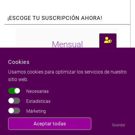
¡ESCOGE TU SUSCRIPCIÓN AHORA!
Mensual
2,50 €
Cookies
Usamos cookies para optimizar los servicios de nuestro
sitio web.
No te pierdas la Luna
Nueva cada mes
Necesarias
Numerología anual
Estadísticas
Márketing
Revocar
Aceptar todas
Guardar
consentimiento