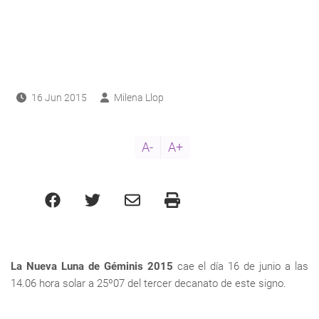
ayuda
a
a
navegación
16 Jun 2015
Milena Llop
A-
A+
La Nueva Luna de Géminis 2015
cae el día 16 de junio a las
14.06 hora solar a 25º07 del tercer decanato de este signo.