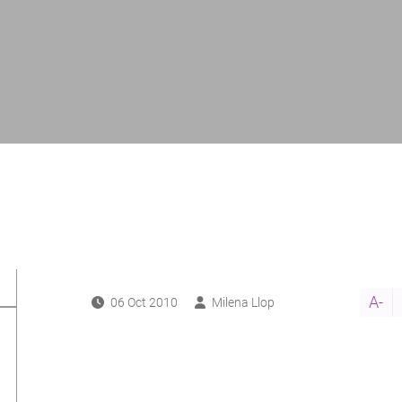
A-
06 Oct 2010
Milena Llop