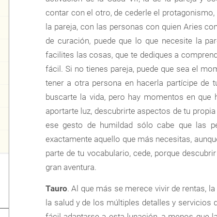
contar con el otro, de cederle el protagonism
la pareja, con las personas con quien Aries c
de curación, puede que lo que necesite la pa
facilites las cosas, que te dediques a compre
fácil. Si no tienes pareja, puede que sea el m
tener a otra persona en hacerla partícipe de 
buscarte la vida, pero hay momentos en que h
aportarte luz, descubrirte aspectos de tu propi
ese gesto de humildad sólo cabe que las pe
exactamente aquello que más necesitas, aunqu
parte de tu vocabulario, cede, porque descubrir
gran aventura.
Tauro
. Al que más se merece vivir de rentas, la
la salud y de los múltiples detalles y servicios
fácil adaptarse a esta lunación, a menos que 