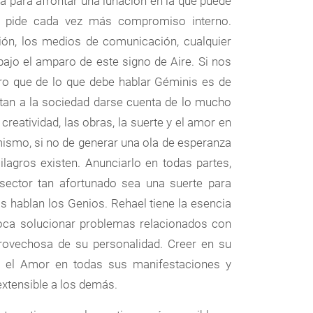
ía para afrontar una lunación en la que puede
e pide cada vez más compromiso interno.
ión, los medios de comunicación, cualquier
ajo el amparo de este signo de Aire. Si nos
ro que de lo que debe hablar Géminis es de
itan a la sociedad darse cuenta de lo mucho
reatividad, las obras, la suerte y el amor en
mismo, si no de generar una ola de esperanza
lagros existen. Anunciarlo en todas partes,
sector tan afortunado sea una suerte para
s hablan los Genios. Rehael tiene la esencia
 toca solucionar problemas relacionados con
provechosa de su personalidad. Creer en su
na el Amor en todas sus manifestaciones y
extensible a los demás.