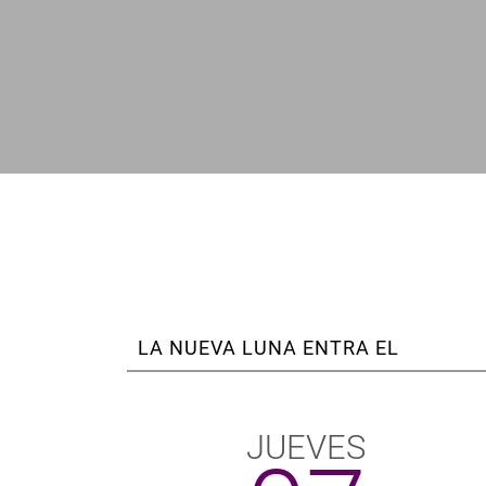
enlaces
de
ayuda
a
la
navegación
LA NUEVA LUNA ENTRA EL
JUEVES