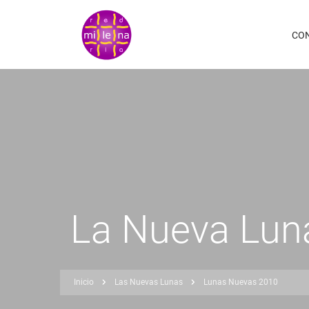
Pasar
al
CO
contenido
principal
La Nueva Luna
Inicio
Las Nuevas Lunas
Lunas Nuevas 2010
Sobrescribir