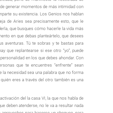
o, de generar momentos de más intimidad con
omparte su existencia. Los Genios nos hablan
reja de Aries sea precisamente esto, que le
nderla, que busques cómo hacerle la vida más
omento en que debas planteártelo, que desees
tus aventuras. Tú te sobras y te bastas para
ay que replantearse si ese otro “yo”, puede
a personalidad en los que debes ahondar. Con
rsonas que te encuentres “enfrente” sean
e la necesidad sea una palabra que no forma
 quién eres a través del otro también es una
 activación del la casa VI, la que nos habla de
 que deben atenderse, no le va a resultar nada
la aproveches para hacerse un chequeo, para