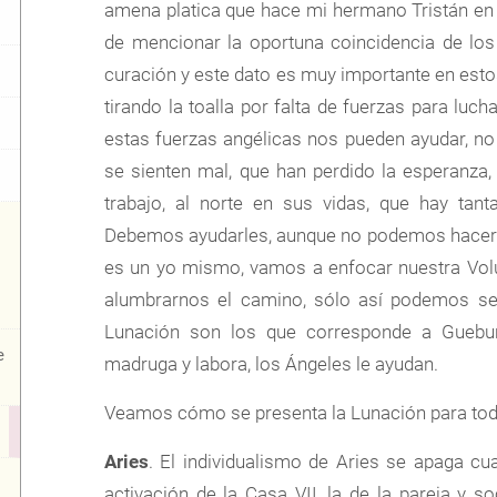
amena platica que hace mi hermano Tristán en 
de mencionar la oportuna coincidencia de los
curación y este dato es muy importante en e
tirando la toalla por falta de fuerzas para luc
estas fuerzas angélicas nos pueden ayudar, no
se sienten mal, que han perdido la esperanza,
trabajo, al norte en sus vidas, que hay tan
Debemos ayudarles, aunque no podemos hacer el
es un yo mismo, vamos a enfocar nuestra Vol
alumbrarnos el camino, sólo así podemos se
Lunación son los que corresponde a Guebur
e
madruga y labora, los Ángeles le ayudan.
Veamos cómo se presenta la Lunación para tod
Aries
. El individualismo de Aries se apaga cu
activación de la Casa VII, la de la pareja y 