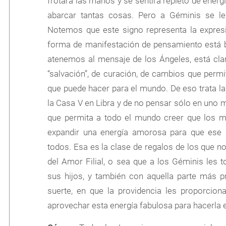
frotará las manos y se sentirá repleto de energ
abarcar tantas cosas. Pero a Géminis se l
Notemos que este signo representa la expres
forma de manifestación de pensamiento está b
atenemos al mensaje de los Ángeles, está cla
“salvación”, de curación, de cambios que perm
que puede hacer para el mundo. De eso trata la c
la Casa V en Libra y de no pensar sólo en uno 
que permita a todo el mundo creer que los mi
expandir una energía amorosa para que ese 
todos. Esa es la clase de regalos de los que no
del Amor Filial, o sea que a los Géminis les
sus hijos, y también con aquella parte más 
suerte, en que la providencia les proporcio
aprovechar esta energía fabulosa para hacerla 