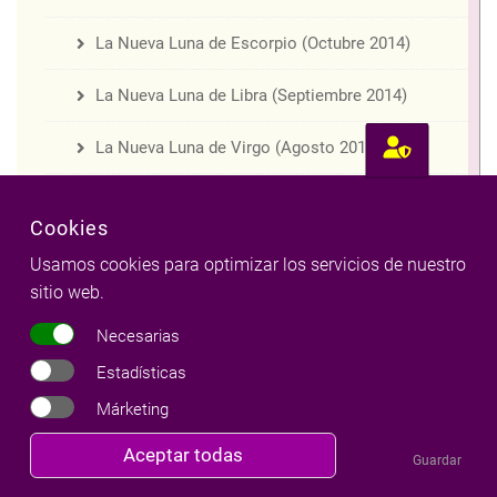
La Nueva Luna de Escorpio (Octubre 2014)
La Nueva Luna de Libra (Septiembre 2014)
La Nueva Luna de Virgo (Agosto 2014)
La Nueva Luna de Leo (Julio 2014)
Cookies
La Nueva Luna de Cáncer (Junio 2014)
Usamos cookies para optimizar los servicios de nuestro
sitio web.
La Nueva Luna de Géminis (Mayo 2014)
Necesarias
La Nueva Luna de Tauro (Abril 2014)
Estadísticas
La Nueva Luna de Aries (Marzo 2014)
Márketing
Revocar
Aceptar todas
La Nueva Luna de Piscis (Marzo 2014)
Guardar
consentimiento