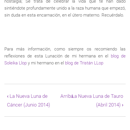
nostalgia; Se trata de celebrar la vida que te han dado
sintiéndote profundamente unido a la raza humana que empezó,
sin duda en esta encarnación, en el útero materno. Recuérdalo.
Para más información, como siempre os recomiendo las
reflexiones de esta Lunación de mi hermana en el
blog de
Soleika Llop
y mi hermano en el
blog de Tristán LLop
Enlaces
transversales
‹
La Nueva Luna de
Arriba
La Nueva Luna de Tauro
de
Cáncer (Junio 2014)
(Abril 2014)
›
Book
para
La
Nueva
Luna