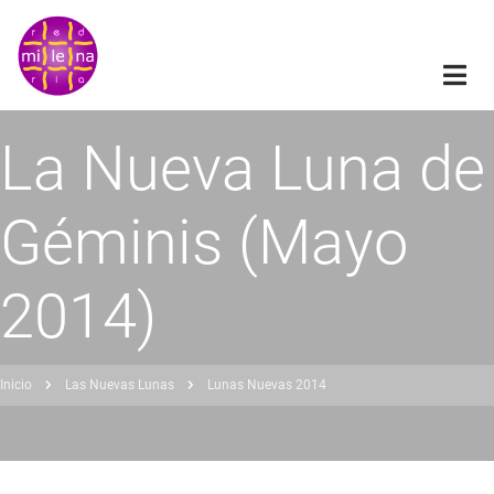
Pasar
al
contenido
principal
La Nueva Luna de
Géminis (Mayo
2014)
Inicio
Las Nuevas Lunas
Lunas Nuevas 2014
obrescribir
nlaces
de