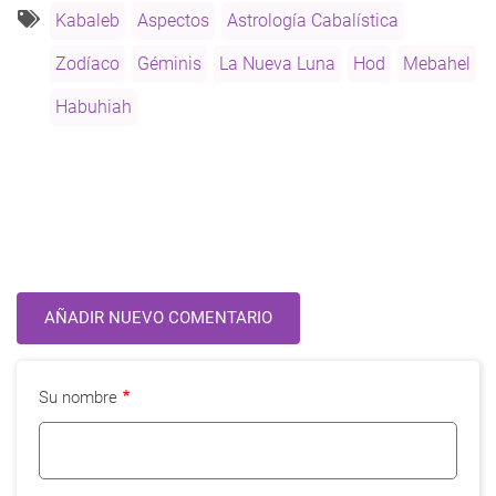
de
Kabaleb
Aspectos
Astrología Cabalística
Géminis
Zodíaco
Géminis
La Nueva Luna
Hod
Mebahel
(Mayo
2014)
Habuhiah
AÑADIR NUEVO COMENTARIO
Su nombre