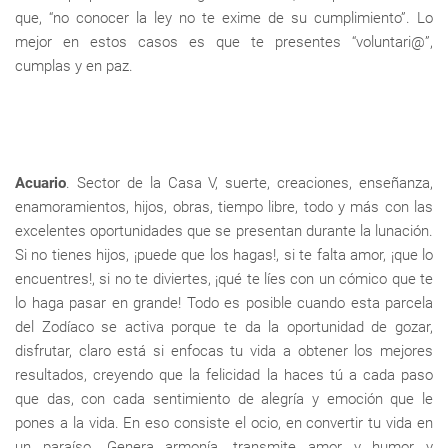
que, “no conocer la ley no te exime de su cumplimiento”. Lo
mejor en estos casos es que te presentes “voluntari@”,
cumplas y en paz.
Acuario
. Sector de la Casa V, suerte, creaciones, enseñanza,
enamoramientos, hijos, obras, tiempo libre, todo y más con las
excelentes oportunidades que se presentan durante la lunación.
Si no tienes hijos, ¡puede que los hagas!, si te falta amor, ¡que lo
encuentres!, si no te diviertes, ¡qué te líes con un cómico que te
lo haga pasar en grande! Todo es posible cuando esta parcela
del Zodíaco se activa porque te da la oportunidad de gozar,
disfrutar, claro está si enfocas tu vida a obtener los mejores
resultados, creyendo que la felicidad la haces tú a cada paso
que das, con cada sentimiento de alegría y emoción que le
pones a la vida. En eso consiste el ocio, en convertir tu vida en
un paraíso. Genera armonía, transmite amor y humor y