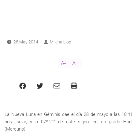
ayuda
a
a
navegación
28 May 2014
Milena Llop
A-
A+
La Nueva Luna en Géminis cae el día 28 de mayo a las 18:41
hora solar, y a 07º.21’ de este signo, en un grado Hod,
(Mercurio).