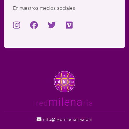
En nuestros medios sociales
milena
red
ria
info
redmilenaria
com