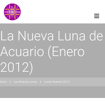
Pasar
al
contenido
principal
La Nueva Luna de
Acuario (Enero
2012)
Inicio
Las Nuevas Lunas
Lunas Nuevas 2012
obrescribir
nlaces
de