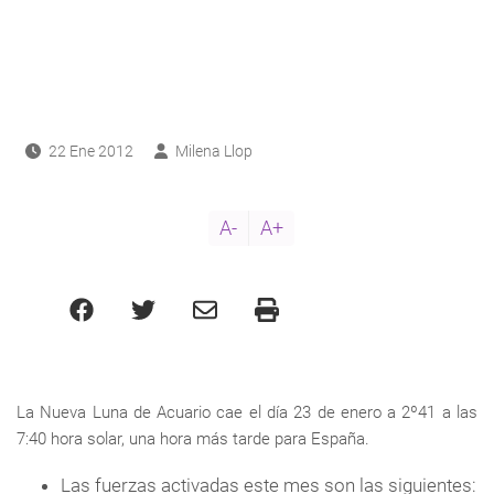
ayuda
a
a
navegación
22 Ene 2012
Milena Llop
A-
A+
La Nueva Luna de Acuario cae el día 23 de enero a 2º41 a las
7:40 hora solar, una hora más tarde para España.
Las fuerzas activadas este mes son las siguientes: