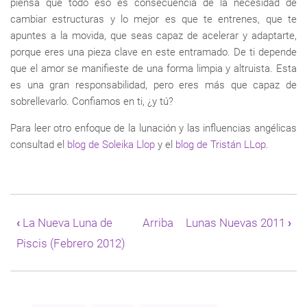
piensa que todo eso es consecuencia de la necesidad de
cambiar estructuras y lo mejor es que te entrenes, que te
apuntes a la movida, que seas capaz de acelerar y adaptarte,
porque eres una pieza clave en este entramado. De ti depende
que el amor se manifieste de una forma limpia y altruista. Esta
es una gran responsabilidad, pero eres más que capaz de
sobrellevarlo. Confiamos en ti, ¿y tú?
Para leer otro enfoque de la lunación y las influencias angélicas
consultad el
blog de Soleika Llop
y el
blog de Tristán LLop
.
Enlaces
transversales
‹
La Nueva Luna de
Arriba
Lunas Nuevas 2011
›
de
Piscis (Febrero 2012)
Book
para
La
Nueva
Luna