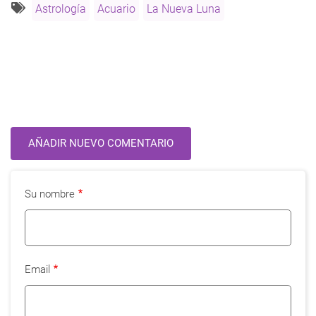
de
Astrología
Acuario
La Nueva Luna
Acuario
(Enero
2012)
AÑADIR NUEVO COMENTARIO
Su nombre
Email