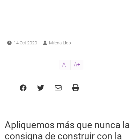
ayuda
a
a
navegación
14 Oct 2020
Milena Llop
A-
A+
Apliquemos más que nunca la
consigna de construir con la