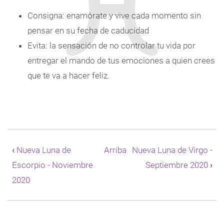
Consigna: enamórate y vive cada momento sin
pensar en su fecha de caducidad
Evita: la sensación de no controlar tu vida por
entregar el mando de tus emociones a quien crees
que te va a hacer feliz.
Enlaces
transversales
‹
Nueva Luna de
Arriba
Nueva Luna de Virgo -
de
Escorpio - Noviembre
Septiembre 2020
›
Book
para
2020
Nueva
Luna
de
Libra