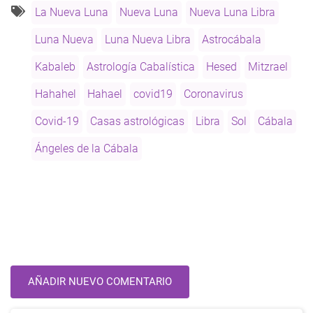
-
La Nueva Luna
Nueva Luna
Nueva Luna Libra
Octubre
2020
Luna Nueva
Luna Nueva Libra
Astrocábala
Kabaleb
Astrología Cabalística
Hesed
Mitzrael
Hahahel
Hahael
covid19
Coronavirus
Covid-19
Casas astrológicas
Libra
Sol
Cábala
Ángeles de la Cábala
AÑADIR NUEVO COMENTARIO