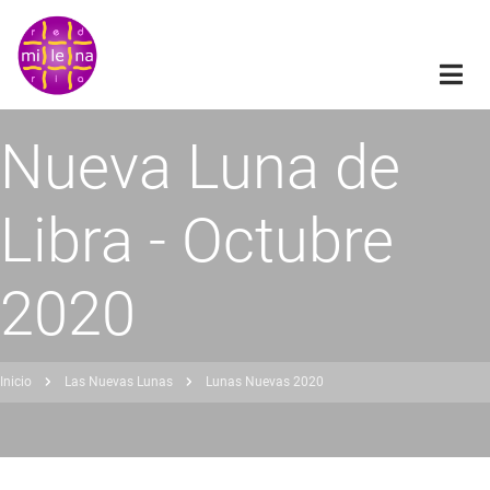
Pasar
al
contenido
principal
Nueva Luna de
Libra - Octubre
2020
Inicio
Las Nuevas Lunas
Lunas Nuevas 2020
obrescribir
nlaces
de