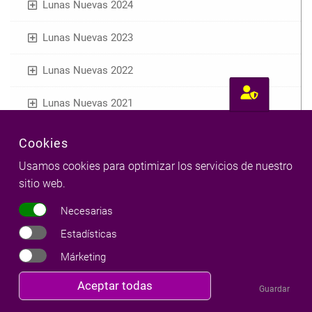
Lunas Nuevas 2024
Lunas Nuevas 2023
Lunas Nuevas 2022
Lunas Nuevas 2021
Lunas Nuevas 2020
Cookies
Usamos cookies para optimizar los servicios de nuestro
Nueva Luna de Sagitario - Diciembre 2020
sitio web.
Nueva Luna de Escorpio - Noviembre 2020
Necesarias
Nueva Luna de Libra - Octubre 2020
Estadísticas
Márketing
Nueva Luna de Virgo - Septiembre 2020
Revocar
Aceptar todas
Guardar
Nueva Luna de Leo - Agosto 2020
consentimiento