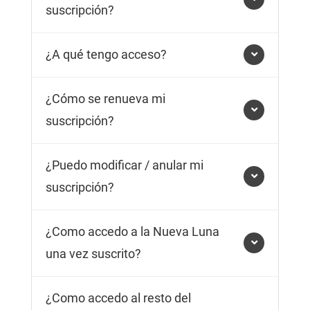
suscripción?
¿A qué tengo acceso?
¿Cómo se renueva mi
suscripción?
¿Puedo modificar / anular mi
suscripción?
¿Como accedo a la Nueva Luna
una vez suscrito?
¿Como accedo al resto del