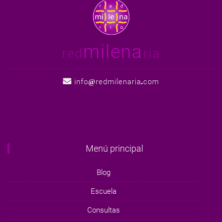
milena
red
ria
info
redmilenaria
com
Menú principal
Blog
Escuela
Consultas