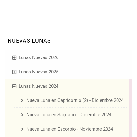
NUEVAS LUNAS
Lunas Nuevas 2026
Lunas Nuevas 2025
Lunas Nuevas 2024
Nueva Luna en Capricornio (2) - Diciembre 2024
Nueva Luna en Sagitario - Diciembre 2024
Nueva Luna en Escorpio - Noviembre 2024