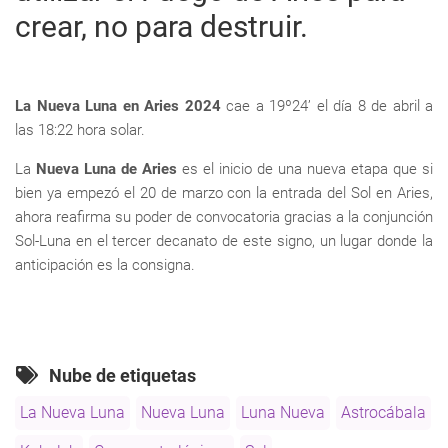
crear, no para destruir.
La Nueva Luna en Aries 2024
cae a 19º24’ el día 8 de abril a
las 18:22 hora solar.
La
Nueva Luna de Aries
es el inicio de una nueva etapa que si
bien ya empezó el 20 de marzo con la entrada del Sol en Aries,
ahora reafirma su poder de convocatoria gracias a la conjunción
Sol-Luna en el tercer decanato de este signo, un lugar donde la
anticipación es la consigna.
Nube de etiquetas
La Nueva Luna
Nueva Luna
Luna Nueva
Astrocábala