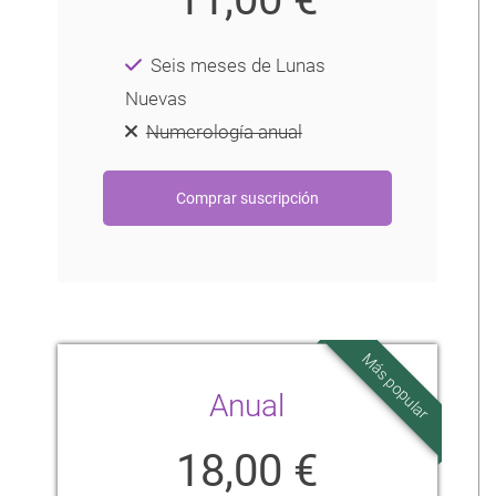
Seis meses de Lunas
Nuevas
Numerología anual
Más popular
Anual
18,00 €