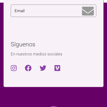
Síguenos
En nuestros medios sociales