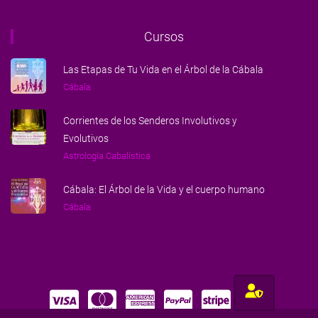
Cursos
Las Etapas de Tu Vida en el Árbol de la Cábala
Cábala
Corrientes de los Senderos Involutivos y
Evolutivos
Astrología Cabalística
Cábala: El Árbol de la Vida y el cuerpo humano
Cábala