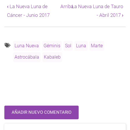
transversales
‹
La Nueva Luna de
Arriba
La Nueva Luna de Tauro
de
Cáncer - Junio 2017
- Abril 2017
›
Book
para
La
Nueva
Luna
de
Luna Nueva
Géminis
Sol
Luna
Marte
Géminis
Astrocábala
Kabaleb
-
Mayo
2017
AÑADIR NUEVO COMENTARIO