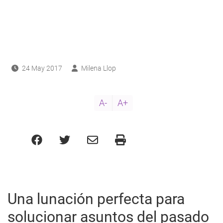
ayuda
a
a
navegación
24 May 2017
Milena Llop
A-
A+
Una lunación perfecta para
solucionar asuntos del pasado