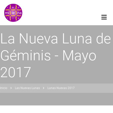
Pasar
al
contenido
principal
La Nueva Luna de
Géminis - Mayo
2017
Inicio
Las Nuevas Lunas
Lunas Nuevas 2017
obrescribir
nlaces
de