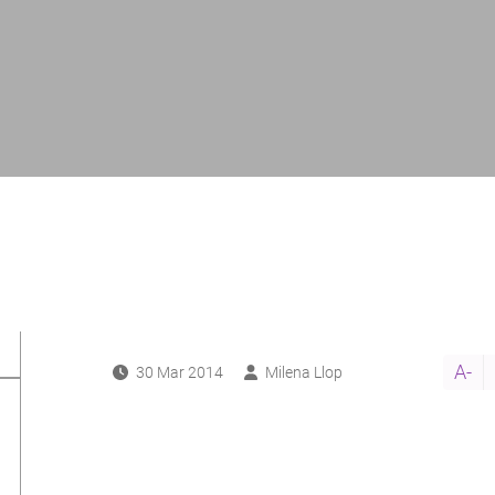
A-
30 Mar 2014
Milena Llop