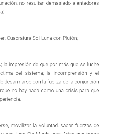
unación, no resultan demasiado alentadores
a:
er; Cuadratura Sol-Luna con Plutón;
; la impresión de que por más que se luche
íctima del sistema; la incomprensión y el
de desarmarse con la fuerza de la conjunción
rque no hay nada como una crisis para que
periencia.
se, movilizar la voluntad, sacar fuerzas de
y ser Juan Sin Miedo, ese Aries que todos