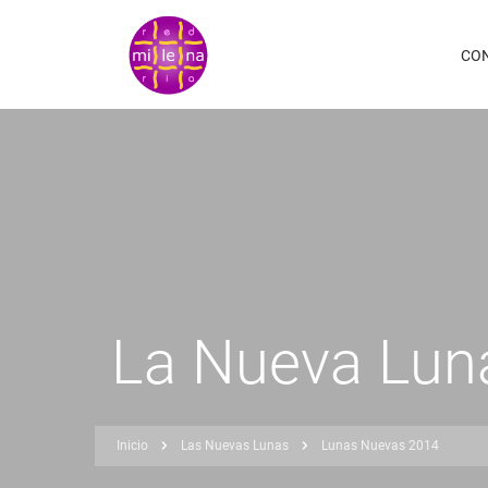
Pasar
al
CO
contenido
principal
La Nueva Luna
Inicio
Las Nuevas Lunas
Lunas Nuevas 2014
Sobrescribir