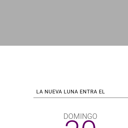
enlaces
de
ayuda
a
la
navegación
LA NUEVA LUNA ENTRA EL
DOMINGO