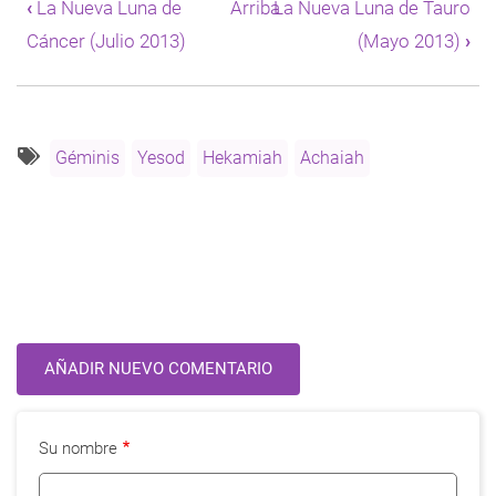
‹
La Nueva Luna de
Arriba
La Nueva Luna de Tauro
de
Cáncer (Julio 2013)
(Mayo 2013)
›
Book
para
La
Nueva
Luna
de
Géminis
Yesod
Hekamiah
Achaiah
Géminis
(Junio
2013)
AÑADIR NUEVO COMENTARIO
Su nombre