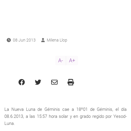
ayuda
a
a
navegación
08 Jun 2013
Milena Llop
A-
A+
La Nueva Luna de Géminis cae a 18º01 de Géminis, el día
08.6.2013, a las 15:57 hora solar y en grado regido por Yesod-
Luna.