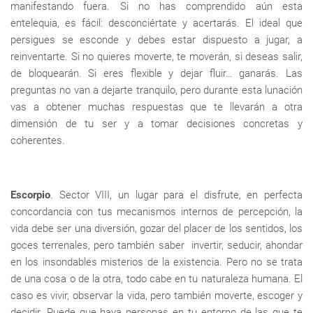
manifestando fuera. Si no has comprendido aún esta
entelequia, es fácil: desconciértate y acertarás. El ideal que
persigues se esconde y debes estar dispuesto a jugar, a
reinventarte. Si no quieres moverte, te moverán, si deseas salir,
de bloquearán. Si eres flexible y dejar fluir… ganarás. Las
preguntas no van a dejarte tranquilo, pero durante esta lunación
vas a obtener muchas respuestas que te llevarán a otra
dimensión de tu ser y a tomar decisiones concretas y
coherentes.
Escorpio
. Sector VIII, un lugar para el disfrute, en perfecta
concordancia con tus mecanismos internos de percepción, la
vida debe ser una diversión, gozar del placer de los sentidos, los
goces terrenales, pero también saber invertir, seducir, ahondar
en los insondables misterios de la existencia. Pero no se trata
de una cosa o de la otra, todo cabe en tu naturaleza humana. El
caso es vivir, observar la vida, pero también moverte, escoger y
decidir. Puede que haya personas en tu entorno de las que te