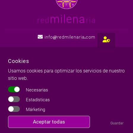
milena
red
ria
info
redmilenaria
com
Cookies
Usamos cookies para optimizar los servicios de nuestro
Menú principal
sitio web.
Necesarias
Blog
Estadísticas
Escuela
Márketing
Consultas
Revocar
Aceptar todas
Guardar
Disciplinas
consentimiento