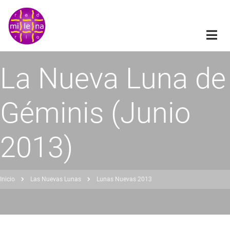
Pasar
al
contenido
principal
La Nueva Luna de
Géminis (Junio
2013)
Inicio
Las Nuevas Lunas
Lunas Nuevas 2013
obrescribir
nlaces
de