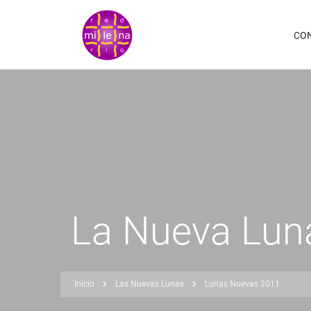
Pasar
al
CO
contenido
principal
La Nueva Luna
Inicio
Las Nuevas Lunas
Lunas Nuevas 2011
Sobrescribir