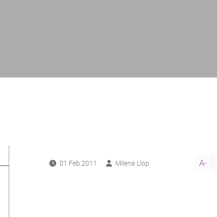
A-
01 Feb 2011
Milena Llop