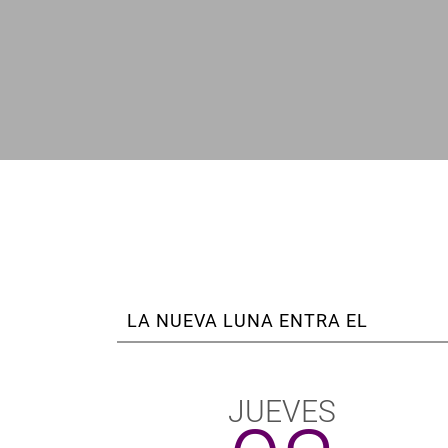
enlaces
de
ayuda
a
la
navegación
LA NUEVA LUNA ENTRA EL
JUEVES