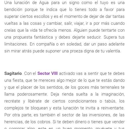
Una lunación de Agua para un signo como el tuyo es una
bendición porque te indica que lo tienes todo a favor para
superar ciertos escollos y es el momento de dejar de dar tantas
vueltas a las cosas y cambiar, salir, viajar, ir a por más cuando
creías que la vida te ofrecía menos. Alguien puede tentarte con
una propuesta fantástica y debes dejarte seducir. Supera tus
limitaciones. En compañía o en soledad, dar un paso adelante
sin mirar atrás puede suponer una proeza digna de tu valentía.
Sagitario
. Con el
Sector VIII
activado vas a sentir que te debes
una fiesta, que te mereces algo mejor de lo que te estás dando
y que el placer de los sentidos, de los goces más terrenales te
llama poderosamente. Deja rienda suelta a la imaginación,
recréate y libérate de ciertos condicionantes o tabús, los
complejos te bloquean y esta lunación te invita a reinventarte.
Por otra parte, es también el sector de las inversiones, de las
herencias, de los cobros. Si te deben dinero o tienes que vender
o comprar algo, este es un buen momento, muévete y tus