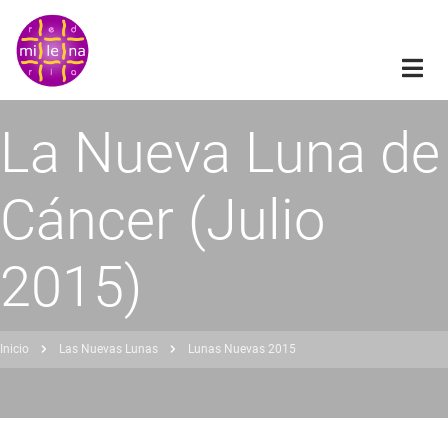
Pasar
al
contenido
principal
La Nueva Luna de
Cáncer (Julio
2015)
Inicio
Las Nuevas Lunas
Lunas Nuevas 2015
obrescribir
nlaces
de