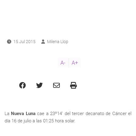
ayuda
a
a
navegación
15 Jul 2015
Milena Llop
A-
A+
La
Nueva Luna
cae a 23º14’ del tercer decanato de Cáncer el
día 16 de julio a las 01:25 hora solar.