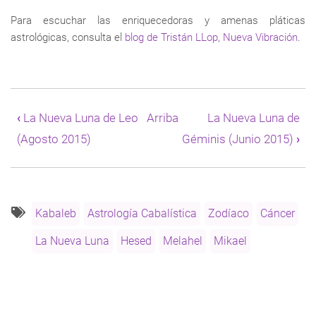
Para escuchar las enriquecedoras y amenas pláticas
astrológicas, consulta el
blog de Tristán LLop, Nueva Vibración
.
Enlaces
transversales
‹
La Nueva Luna de Leo
Arriba
La Nueva Luna de
de
(Agosto 2015)
Géminis (Junio 2015)
›
Book
para
La
Nueva
Luna
de
Kabaleb
Astrología Cabalística
Zodíaco
Cáncer
Cáncer
La Nueva Luna
Hesed
Melahel
Mikael
(Julio
2015)