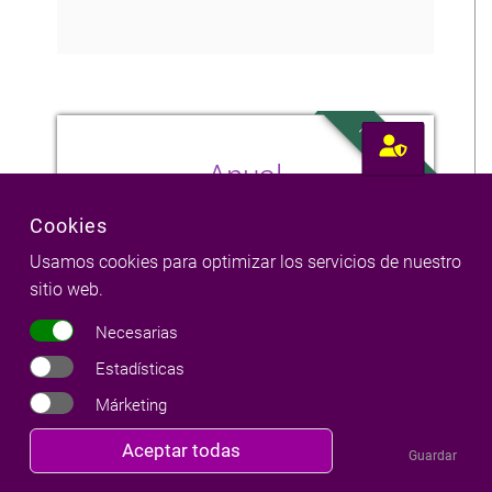
Más popular
Anual
Cookies
18,00 €
Usamos cookies para optimizar los servicios de nuestro
sitio web.
Las Lunas Nuevas de todo
Necesarias
el año
Estadísticas
Numerología anual
Márketing
Revocar
Aceptar todas
Guardar
consentimiento