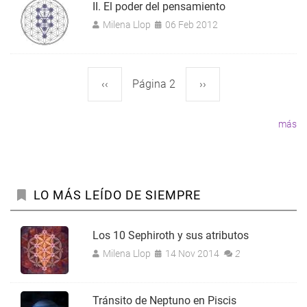
II. El poder del pensamiento
Milena Llop
06 Feb 2012
Página
‹‹
Página 2
Siguiente
››
Paginación
anterior
página
más
LO MÁS LEÍDO DE SIEMPRE
Los 10 Sephiroth y sus atributos
Milena Llop
14 Nov 2014
2
Tránsito de Neptuno en Piscis