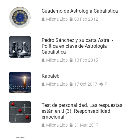
Cuaderno de Astrología Cabalística
Milena Llop
03 Feb 2012
Pedro Sánchez y su carta Astral -
Política en clave de Astrología
Cabalística
Milena Llop
13 Feb 2015
Kabaleb
Milena Llop
17 Oct 2017
7
Test de personalidad. Las respuestas
están en ti (3). Responsabilidad
emocional
Milena Llop
31 Mar 2017