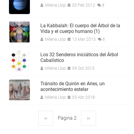
Milena Llop
03 Feb 2012
8
La Kabbalah: El cuerpo del Árbol de la
Vida y el cuerpo humano (1)
Milena Llop
13 Mar 2015
6
Los 32 Senderos iniciáticos del Árbol
Cabalístico
Milena Llop
09 Oct 2015
Tránsito de Quirón en Aries, un
acontecimiento estelar
Milena Llop
03 Abr 2018
Página
‹‹
Página 2
Siguiente
››
Paginación
anterior
página