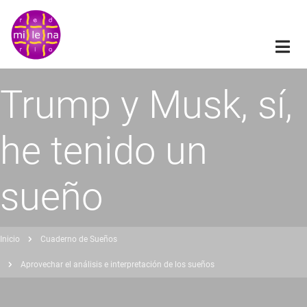
Pasar
al
contenido
principal
Trump y Musk, sí,
he tenido un
sueño
Inicio
Cuaderno de Sueños
obrescribir
Aprovechar el análisis e interpretación de los sueños
nlaces
de