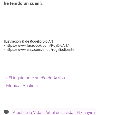
he tenido un sueñ
o.
Ilustración © de Rogelio Dio Art
-
https://www.facebook.com/RoyDioArt/
-
https://www.etsy.com/shop/rogeliodioarte
Enlaces
transversales
‹
El inquietante sueño de
Arriba
de
Mónica. Análisis
Book
para
Trump
y
Musk,
sí,
Árbol de la Vida
Árbol de la vida - Etz hayim