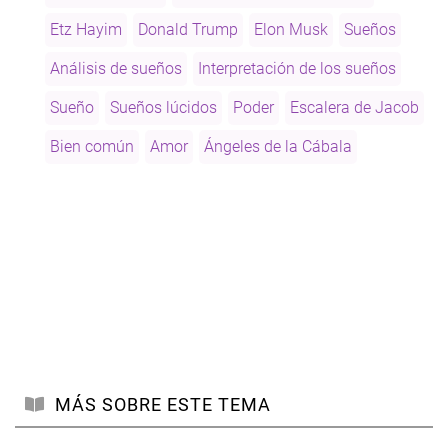
he
Etz Hayim
Donald Trump
Elon Musk
Sueños
tenido
un
Análisis de sueños
Interpretación de los sueños
sueño
Sueño
Sueños lúcidos
Poder
Escalera de Jacob
Bien común
Amor
Ángeles de la Cábala
MÁS SOBRE ESTE TEMA