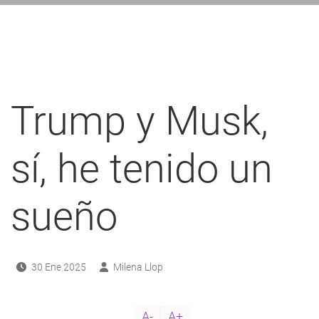
ayuda
a
a
navegación
Trump y Musk,
sí, he tenido un
sueño
30 Ene 2025
Milena Llop
A-
A+