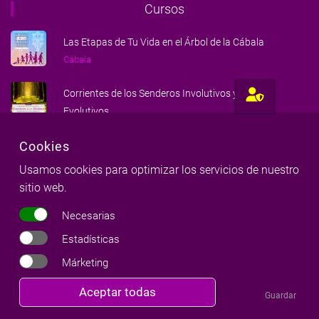
Cursos
Las Etapas de Tu Vida en el Árbol de la Cábala
Cábala
Corrientes de los Senderos Involutivos y
Evolutivos
Astrología Cabalística
Cookies
Cábala: El Árbol de la Vida y el cuerpo humano
Usamos cookies para optimizar los servicios de nuestro
Cábala
sitio web.
Necesarias
Estadísticas
Márketing
Revocar
Aceptar todas
Guardar
consentimiento