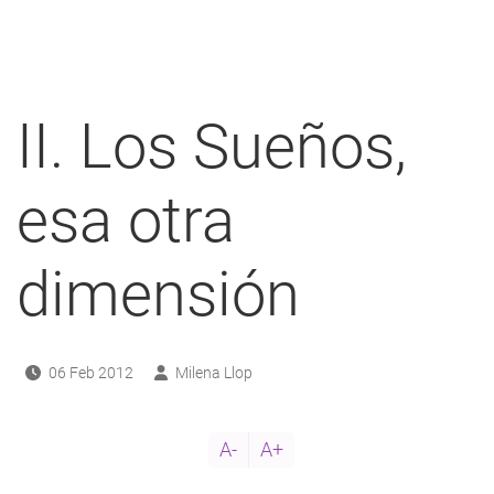
ayuda
a
a
II. Los Sueños,
navegación
esa otra
dimensión
06 Feb 2012
Milena Llop
A-
A+