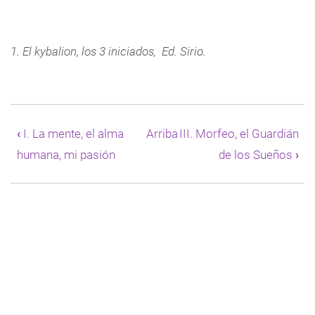
1. El kybalion, los 3 iniciados, Ed. Sirio.
Enlaces
transversales
‹
I. La mente, el alma
Arriba
III. Morfeo, el Guardián
de
humana, mi pasión
de los Sueños
›
Book
para
II.
Los
Sueños,
esa
otra
dimensión