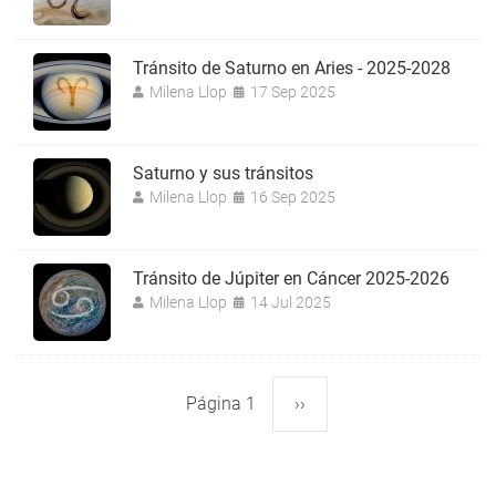
Tránsito de Saturno en Aries - 2025-2028
Milena Llop
17 Sep 2025
Saturno y sus tránsitos
Milena Llop
16 Sep 2025
Tránsito de Júpiter en Cáncer 2025-2026
Milena Llop
14 Jul 2025
Página 1
Siguiente
››
Paginación
página