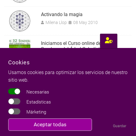
Activando la magia
Milena Llop
08 May 2010
Iniciamos el Curso online de los 32
Senderos del Árbol Cabalístico
Milena Llop
08 Abr 2016
Cookies
Usamos cookies para optimizar los servicios de nuestro
Hochmah: Sabiduría
sitio web.
Milena Llop
28 Nov 2014
1
Necesarias
Estadísticas
Página 1
Siguiente
››
Paginación
Márketing
página
Revocar
Aceptar todas
más
Guardar
consentimiento