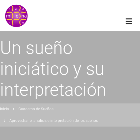
Pasar
al
contenido
principal
Un sueño
iniciático y su
interpretación
Inicio
Cuaderno de Sueños
obrescribir
Aprovechar el análisis e interpretación de los sueños
nlaces
de