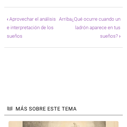
Enlaces
transversales
‹
Aprovechar el análisis
Arriba
¿Qué ocurre cuando un
de
e interpretación de los
ladrón aparece en tus
Book
para
sueños
sueños?
›
Un
sueño
iniciático
y
su
interpretación
MÁS SOBRE ESTE TEMA