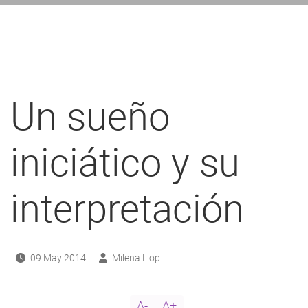
ayuda
a
a
navegación
Un sueño
iniciático y su
interpretación
09 May 2014
Milena Llop
A-
A+