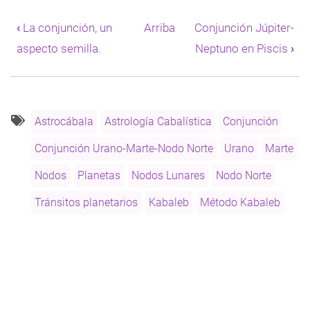
Enlaces
transversales
‹
La conjunción, un
Arriba
Conjunción Júpiter-
de
aspecto semilla.
Neptuno en Piscis
›
Book
para
Conjunción
Urano-
Marte-
Nodo
Astrocábala
Astrología Cabalística
Conjunción
Norte
Conjunción Urano-Marte-Nodo Norte
Urano
Marte
Nodos
Planetas
Nodos Lunares
Nodo Norte
Tránsitos planetarios
Kabaleb
Método Kabaleb