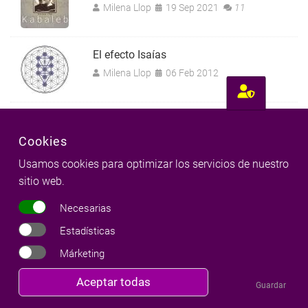
Milena Llop
19 Sep 2021
11
El efecto Isaías
Milena Llop
06 Feb 2012
Activando la magia
Milena Llop
08 May 2010
Cookies
Usamos cookies para optimizar los servicios de nuestro
sitio web.
Iniciamos el Curso online de los 32
Senderos del Árbol Cabalístico
Necesarias
Milena Llop
08 Abr 2016
Estadísticas
Hochmah: Sabiduría
Márketing
Milena Llop
28 Nov 2014
1
Revocar
Aceptar todas
Guardar
consentimiento