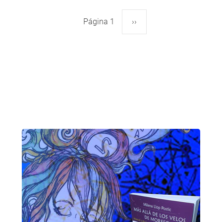
Página 1
Siguiente
››
Paginación
página