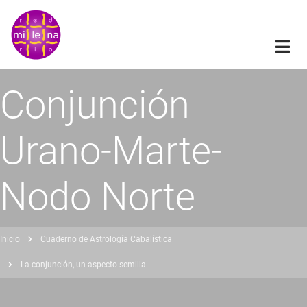
Pasar
al
contenido
principal
Conjunción
Urano-Marte-
Nodo Norte
Inicio
Cuaderno de Astrología Cabalística
obrescribir
La conjunción, un aspecto semilla.
nlaces
de