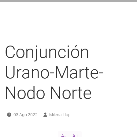
ayuda
a
a
navegación
Conjunción
Urano-Marte-
Nodo Norte
03 Ago 2022
Milena Llop
A-
A+