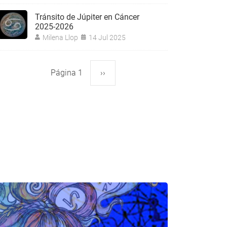
Tránsito de Júpiter en Cáncer
2025-2026
Milena Llop
14 Jul 2025
Página 1
Siguiente
››
aginación
página