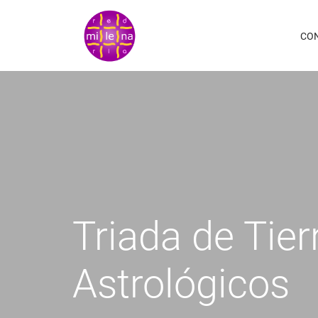
Pasar
al
CO
contenido
principal
Triada de Tier
Astrológicos