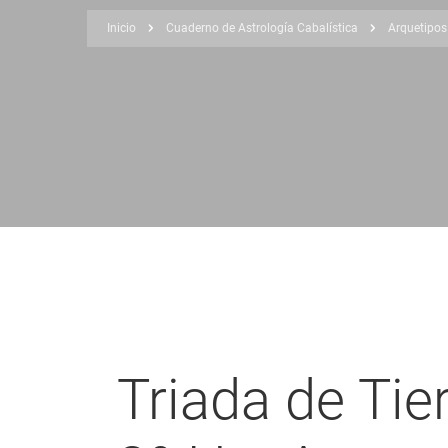
Inicio
Cuaderno de Astrología Cabalística
Arquetipos
Sobrescribir
enlaces
de
ayuda
a
la
navegación
Triada de Tie