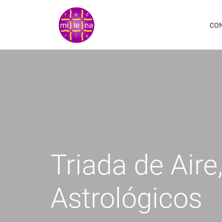
Pasar
al
CO
contenido
principal
Triada de Aire
Astrológicos