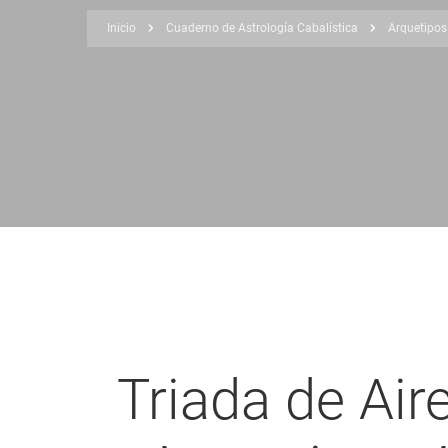
Inicio
Cuaderno de Astrología Cabalística
Arquetipos
Sobrescribir
enlaces
de
ayuda
a
la
navegación
Triada de Air