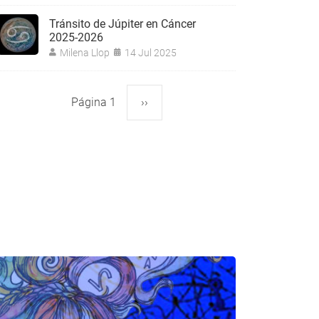
Tránsito de Júpiter en Cáncer
2025-2026
Milena Llop
14 Jul 2025
Página 1
Siguiente
››
aginación
página