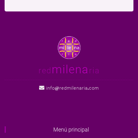
milena
red
ria
info
redmilenaria
com
Menú principal