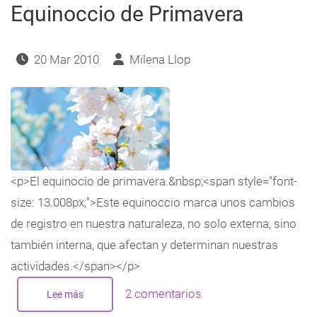
Equinoccio de Primavera
20 Mar 2010
Milena Llop
<p>El equinocio de primavera.&nbsp;<span style="font-
size: 13.008px;">Este equinoccio marca unos cambios
de registro en nuestra naturaleza, no solo externa, sino
también interna, que afectan y determinan nuestras
actividades.</span></p>
2 comentarios
Lee más
sobre
Equinoccio
de