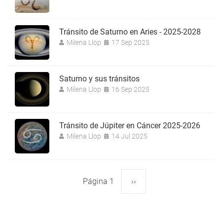
Tránsito de Saturno en Aries - 2025-2028
Milena Llop
17 Sep 2025
Saturno y sus tránsitos
Milena Llop
16 Sep 2025
Tránsito de Júpiter en Cáncer 2025-2026
Milena Llop
14 Jul 2025
Página 1
Siguiente
››
Paginación
página