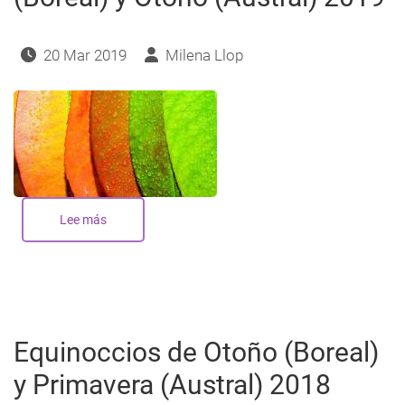
navegación
20 Mar 2019
Milena Llop
Lee más
sobre
Equinoccios
de
Primavera
(Boreal)
y
Otoño
(Austral)
2019
Equinoccios de Otoño (Boreal)
y Primavera (Austral) 2018