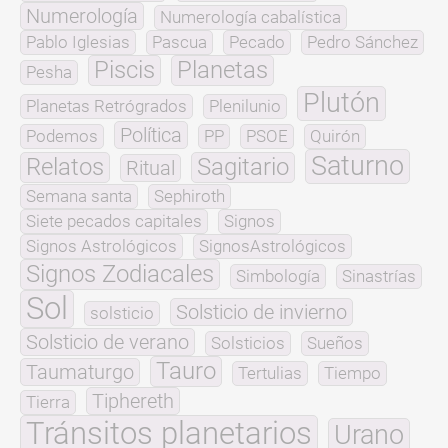
Numerología
Numerología cabalística
Pablo Iglesias
Pascua
Pecado
Pedro Sánchez
Piscis
Planetas
Pesha
Plutón
Planetas Retrógrados
Plenilunio
Política
Podemos
PP
PSOE
Quirón
Saturno
Relatos
Sagitario
Ritual
Semana santa
Sephiroth
Siete pecados capitales
Signos
Signos Astrológicos
SignosAstrológicos
Signos Zodiacales
Simbología
Sinastrías
Sol
Solsticio de invierno
solsticio
Solsticio de verano
Solsticios
Sueños
Tauro
Taumaturgo
Tertulias
Tiempo
Tiphereth
Tierra
Tránsitos planetarios
Urano