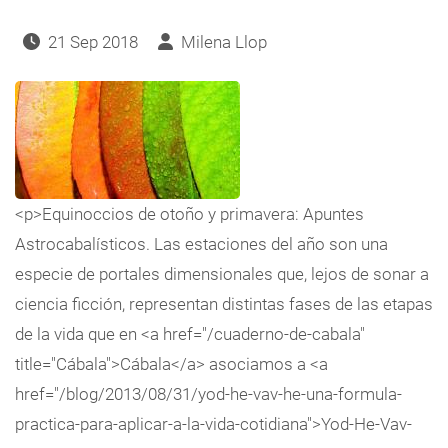
21 Sep 2018
Milena Llop
<p>Equinoccios de otoño y primavera: Apuntes
Astrocabalísticos. Las estaciones del año son una
especie de portales dimensionales que, lejos de sonar a
ciencia ficción, representan distintas fases de las etapas
de la vida que en <a href="/cuaderno-de-cabala"
title="Cábala">Cábala</a> asociamos a <a
href="/blog/2013/08/31/yod-he-vav-he-una-formula-
practica-para-aplicar-a-la-vida-cotidiana">Yod-He-Vav-