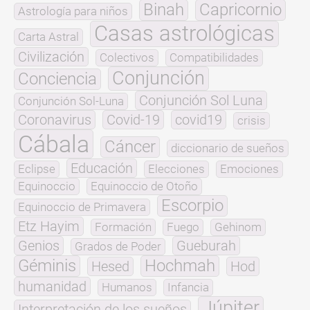
Binah
Capricornio
Astrología para niños
Casas astrológicas
Carta Astral
Civilización
Colectivos
Compatibilidades
Conjunción
Conciencia
Conjunción Sol Luna
Conjunción Sol-Luna
Coronavirus
Covid-19
covid19
crisis
Cábala
Cáncer
diccionario de sueños
Educación
Eclipse
Elecciones
Emociones
Equinoccio
Equinoccio de Otoño
Escorpio
Equinoccio de Primavera
Etz Hayim
Formación
Fuego
Gehinom
Genios
Gueburah
Grados de Poder
Géminis
Hochmah
Hesed
Hod
humanidad
Humanos
Infancia
Júpiter
Interpretación de los sueños