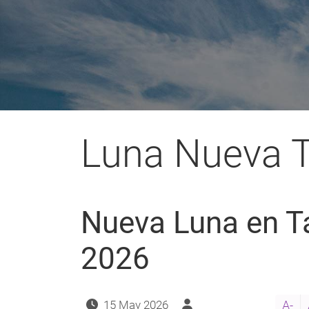
enlaces
de
ayuda
a
Luna Nueva 
la
navegación
Nueva Luna en T
2026
15 May 2026
A-