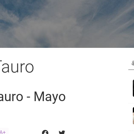
Tauro
auro - Mayo
A+