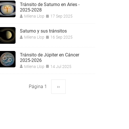
Tránsito de Saturno en Aries -
2025-2028
Milena Llop
17 Sep 2025
Saturno y sus tránsitos
Milena Llop
16 Sep 2025
Tránsito de Júpiter en Cáncer
2025-2026
Milena Llop
14 Jul 2025
Página 1
Siguiente
››
aginación
página