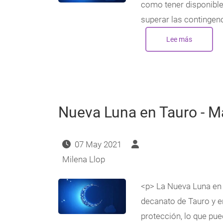
como tener disponible
superar las contingenc
Lee más
sobre
Nueva
Luna
en
Tauro
-
Abril
2022
Nueva Luna en Tauro - 
07 May 2021
Milena Llop
<p> La Nueva Luna en 
decanato de Tauro y e
protección, lo que pue