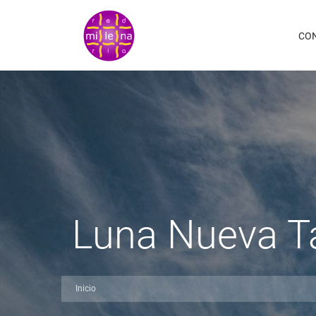
Pasar
al
CO
contenido
principal
Luna Nueva T
Inicio
Sobrescribir