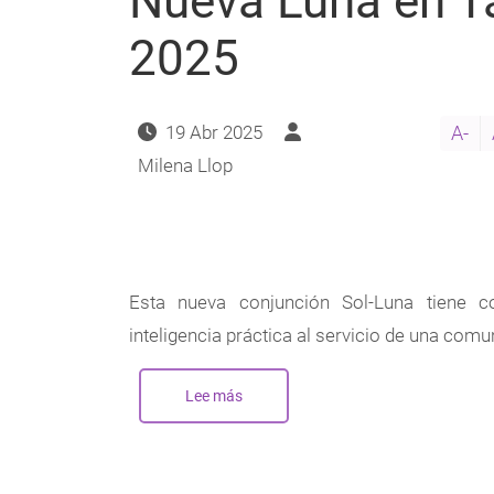
Nueva Luna en Ta
2025
19 Abr 2025
A-
Milena Llop
Esta nueva conjunción Sol-Luna tiene c
inteligencia práctica al servicio de una comun
Lee más
sobre
Nueva
Luna
en
Tauro
-
Abril