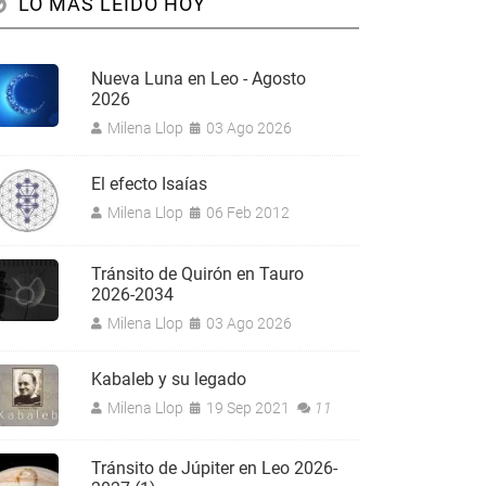
LO MÁS LEÍDO HOY
Nueva Luna en Leo - Agosto
2026
Milena Llop
03 Ago 2026
El efecto Isaías
Milena Llop
06 Feb 2012
Tránsito de Quirón en Tauro
2026-2034
Milena Llop
03 Ago 2026
Kabaleb y su legado
Milena Llop
19 Sep 2021
11
Tránsito de Júpiter en Leo 2026-