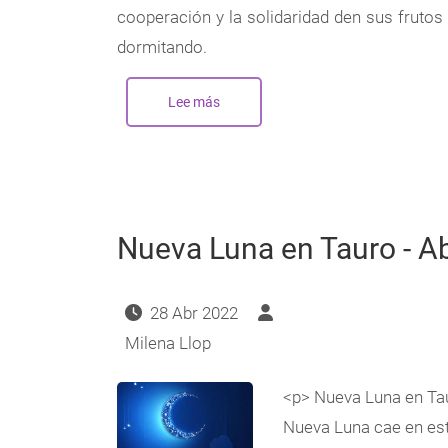
cooperación y la solidaridad den sus frutos 
dormitando.
Lee más
sobre
Nueva
Luna
en
Tauro
-
Mayo
2023
Nueva Luna en Tauro - Ab
28 Abr 2022
Milena Llop
<p> Nueva Luna en Ta
Nueva Luna cae en est