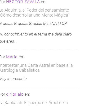
Por
HECTOR ZAVALA
en:
La Alquimia, el Poder del pensamiento
“Cómo desarrollar una Mente Mágica"
Gracias, Gracias, Gracias MILENA LLOP
Tú conocimiento en el tema me deja claro
que eres...
Por
María
en:
Interpretar una Carta Astral en base a la
Astrología Cabalística
Muy interesante
Por
girlgrialp
en:
La Kabbalah: El cuerpo del Árbol de la