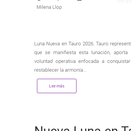
Milena Llop
Luna Nueva en Tauro 2026. Tauro representa 
que se manifiesta esta lunación, aporta 
voluntad operativa enfocada a conquistar
restablecer la armonía...
Lee más
sobre
Nueva
Luna
en
Tauro
-
Mayo
2026