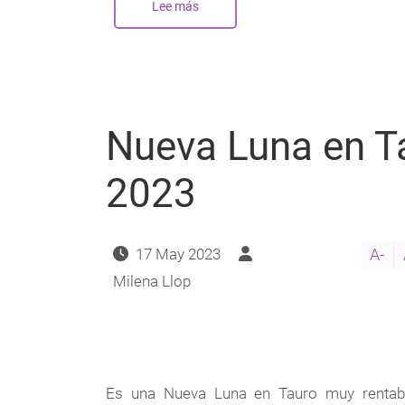
Lee más
sobre
Nueva
Luna
en
Tauro
-
Mayo
2024
Nueva Luna en T
2023
17 May 2023
A-
Milena Llop
Es una Nueva Luna en Tauro muy rentabl