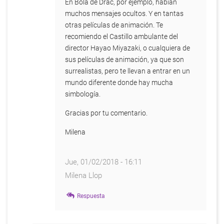
En Bola de Drac, por ejemplo, habían
muchos mensajes ocultos. Y en tantas
otras películas de animación. Te
recomiendo el Castillo ambulante del
director Hayao Miyazaki, o cualquiera de
sus películas de animación, ya que son
surrealistas, pero te llevan a entrar en un
mundo diferente donde hay mucha
simbología.
Gracias por tu comentario.
Milena
Jue, 01/02/2018 - 16:11
Milena Llop
En
Respuesta
respuesta
a
Hola...Tambien