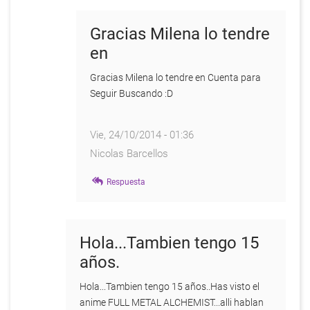
saberes
de
Gracias Milena lo tendre
la
en
alquimia
por
Gracias Milena lo tendre en Cuenta para
Anonymous
Seguir Buscando :D
Vie, 24/10/2014 - 01:36
Nicolas Barcellos
En
Respuesta
respuesta
a
Hola
Nicolás
Hola...Tambien tengo 15
por
años.
Milena
Llop
Hola...Tambien tengo 15 años..Has visto el
anime FULL METAL ALCHEMIST...alli hablan