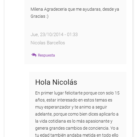
Milena Agradeceria que me ayudaras, desde ya
Gracias :)
Jue, 23/10/2014 - 01:33
Nicolas Barcellos
En
Respuesta
respuesta
a
¡¡¡Cuánta
razón
Hola Nicolás
tienes!!!
por
En primer lugar felicitarte porque con solo 15
Milena
años, estar interesado en estos temas es
Llop
muy esperanzador y te animo a seguir
adelante, porque como bien dices aplicarlo a
la vida cotidiana es lo más apasionante y
genera grandes cambios de conciencia. Yo a
tu edad también andaba metida en todo ello