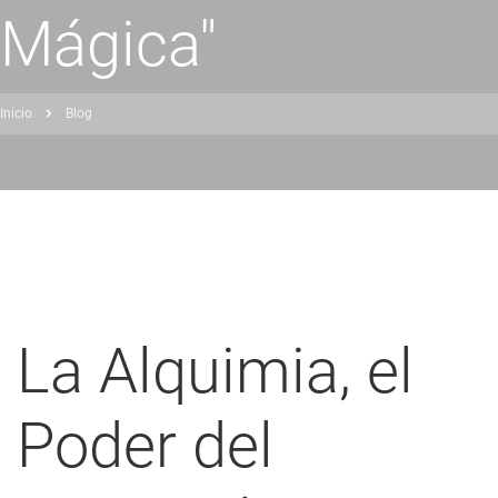
Mágica"
Inicio
Blog
obrescribir
nlaces
de
ayuda
a
a
La Alquimia, el
navegación
Poder del