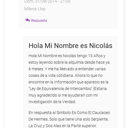
Dom, 31/08/2014 - 21:05
Milena Llop
En
Respuesta
respuesta
a
Conclusiones...
por
Hola Mi Nombre es Nicolás
anonimo
Hola Mi Nombre es Nicolás tengo 15 Años y
estoy leyendo sobre la alquimia desde hace ya
6 meses. Y me ha lleevado a entender varias
cosas de a vida cotidiana. Ahora lo que no
encontre en la Información que aparecio es la
"Ley de Equivalencia de Intercambio" (Estaria
muy agradecido si me ayudaran con mi
Investigación de la Verdad.
En respuesta al Simbolo Es Como El Caucaceo
De Hermes, Solo que tiene Una solo Serpiente,
La Cruz y Dos Alas en la Parte superior.