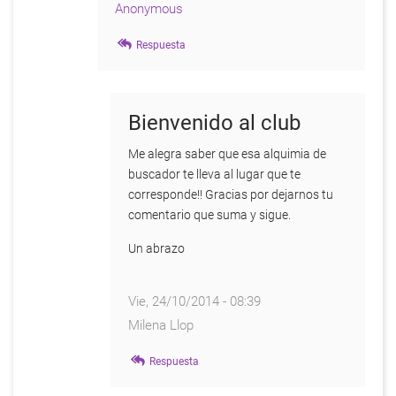
Anonymous
En
Respuesta
respuesta
a
Hola
Nicolás
Bienvenido al club
por
Milena
Me alegra saber que esa alquimia de
Llop
buscador te lleva al lugar que te
corresponde!! Gracias por dejarnos tu
comentario que suma y sigue.
Un abrazo
Vie, 24/10/2014 - 08:39
Milena Llop
En
Respuesta
respuesta
a