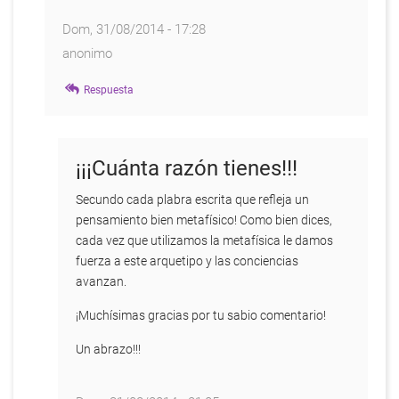
Dom, 31/08/2014 - 17:28
anonimo
En
Respuesta
respuesta
a
Muy
interesante
¡¡¡Cuánta razón tienes!!!
éste
por
Secundo cada plabra escrita que refleja un
Anonymous
pensamiento bien metafísico! Como bien dices,
cada vez que utilizamos la metafísica le damos
fuerza a este arquetipo y las conciencias
avanzan.
¡Muchísimas gracias por tu sabio comentario!
Un abrazo!!!