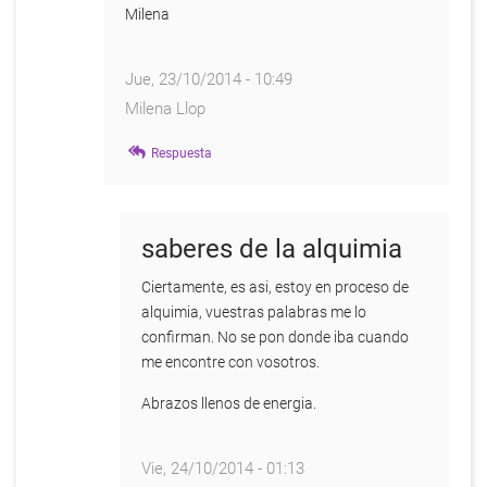
Milena
Jue, 23/10/2014 - 10:49
Milena Llop
En
Respuesta
respuesta
a
Hola
Mi
saberes de la alquimia
Nombre
es
Ciertamente, es asi, estoy en proceso de
Nicolás
alquimia, vuestras palabras me lo
por
confirman. No se pon donde iba cuando
Nicolas
me encontre con vosotros.
Barcellos
Abrazos llenos de energia.
Vie, 24/10/2014 - 01:13