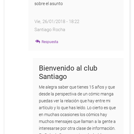
sobre el asunto
Vie, 26/01/2018 - 18:22
Santiago Rocha
En
Respuesta
respuesta
a
Hola
Mi
Bienvenido al club
Nombre
Santiago
es
Nicolás
Me alegra saber que tienes 15 años y que
por
desde la perspectiva de un cómic manga
Nicolas
puedas ver la relación que hay entre mi
Barcellos
artículo y lo que has leído. Lo cierto es que
en muchas ocasiones los cómics hay
muchos mensajes que llaman a la gente a
interesarse por otra clase de información.