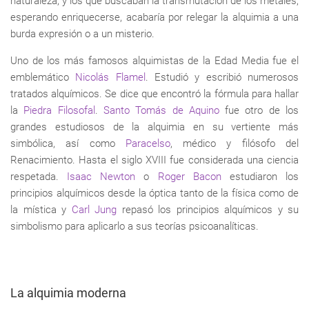
naturaleza, y los que buscaban la transmutación de los metales,
esperando enriquecerse, acabaría por relegar la alquimia a una
burda expresión o a un misterio.
Uno de los más famosos alquimistas de la Edad Media fue el
emblemático
Nicolás Flamel
. Estudió y escribió numerosos
tratados alquímicos. Se dice que encontró la fórmula para hallar
la
Piedra Filosofal
.
Santo Tomás de Aquino
fue otro de los
grandes estudiosos de la alquimia en su vertiente más
simbólica, así como
Paracelso
, médico y filósofo del
Renacimiento. Hasta el siglo XVIII fue considerada una ciencia
respetada.
Isaac Newton
o
Roger Bacon
estudiaron los
principios alquímicos desde la óptica tanto de la física como de
la mística y
Carl Jung
repasó los principios alquímicos y su
simbolismo para aplicarlo a sus teorías psicoanalíticas.
La alquimia moderna