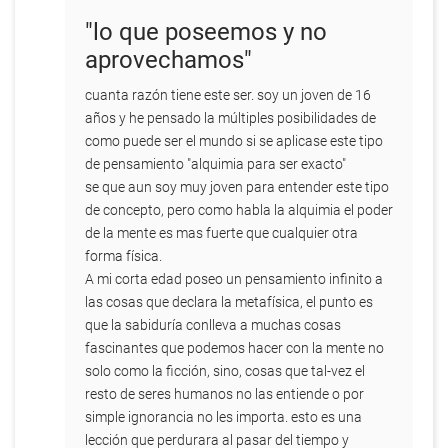
tengo
"lo que poseemos y no
15
aprovechamos"
años.
por
cuanta razón tiene este ser. soy un joven de 16
Santiago
años y he pensado la múltiples posibilidades de
Rocha
como puede ser el mundo si se aplicase este tipo
de pensamiento "alquimia para ser exacto"
se que aun soy muy joven para entender este tipo
de concepto, pero como habla la alquimia el poder
de la mente es mas fuerte que cualquier otra
forma física.
A mi corta edad poseo un pensamiento infinito a
las cosas que declara la metafísica, el punto es
que la sabiduría conlleva a muchas cosas
fascinantes que podemos hacer con la mente no
solo como la ficción, sino, cosas que tal-vez el
resto de seres humanos no las entiende o por
simple ignorancia no les importa. esto es una
lección que perdurara al pasar del tiempo y