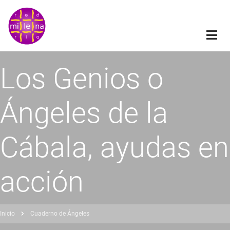
Pasar
al
contenido
principal
Los Genios o
Ángeles de la
Cábala, ayudas en
acción
Inicio
Cuaderno de Ángeles
obrescribir