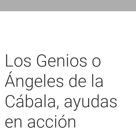
nlaces
de
ayuda
a
a
Los Genios o
navegación
Ángeles de la
Cábala, ayudas
en acción