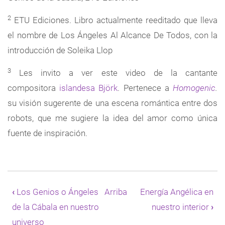
2
ETU Ediciones. Libro actualmente reeditado que lleva
el nombre de Los Ángeles Al Alcance De Todos, con la
introducción de Soleika Llop
3
Les invito a ver este video de la cantante
compositora
islandesa
Björk
. Pertenece a
Homogenic
.
su visión sugerente de una escena romántica entre dos
robots, que me sugiere la idea del amor como única
fuente de inspiración.
Enlaces
transversales
‹
Los Genios o Ángeles
Arriba
Energía Angélica en
de
de la Cábala en nuestro
nuestro interior
›
Book
para
universo