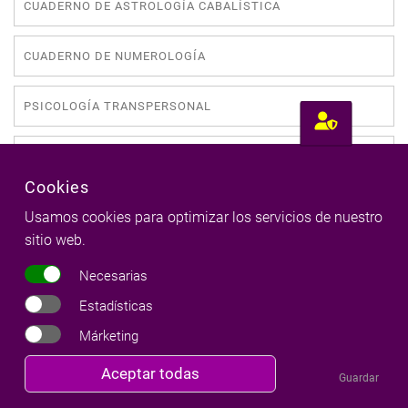
CUADERNO DE ASTROLOGÍA CABALÍSTICA
CUADERNO DE NUMEROLOGÍA
PSICOLOGÍA TRANSPERSONAL
CUADERNO DE SUEÑOS
Cookies
Usamos cookies para optimizar los servicios de nuestro
sitio web.
ÚLTIMOS ARTÍCULOS
Necesarias
Estadísticas
Tránsito de Quirón en Tauro 2026-2034
Márketing
Milena Llop
03 Ago 2026
Revocar
Aceptar todas
Guardar
consentimiento