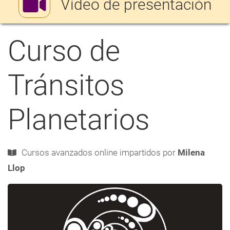
Vídeo de presentación
ayuda
a
Curso de
a
navegación
Tránsitos
Planetarios
Cursos avanzados
online
impartidos por
Milena
Llop