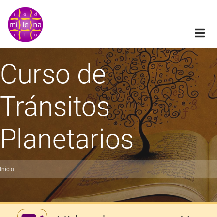
Pasar
al
contenido
principal
Curso de
Tránsitos
Planetarios
Inicio
obrescribir
nlaces
de