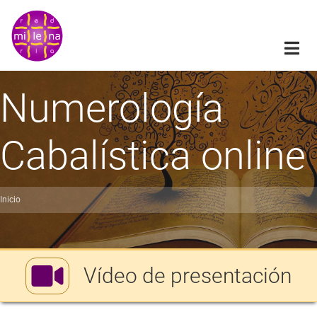
Pasar
al
contenido
principal
Numerología
Cabalística online
Inicio
obrescribir
nlaces
de
Vídeo de presentación
ayuda
a