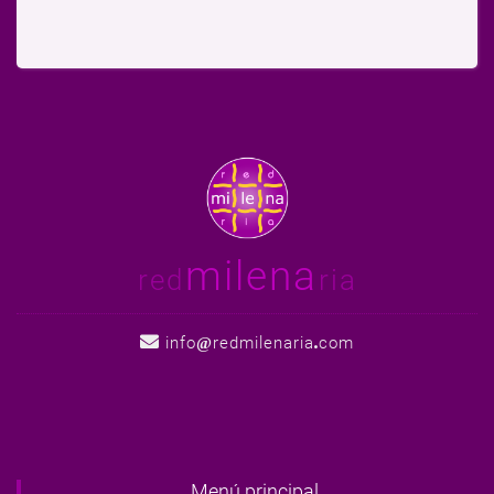
milena
red
ria
info
redmilenaria
com
Menú principal