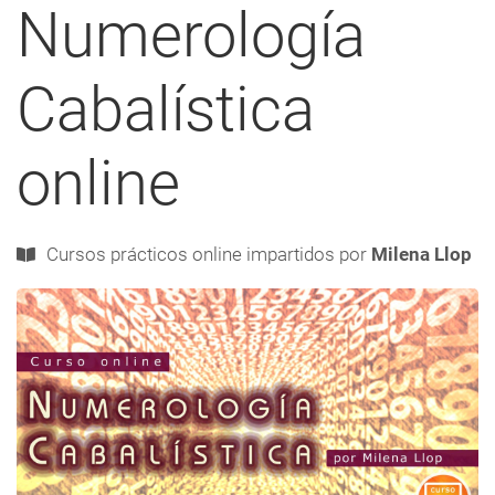
Numerología
a
navegación
Cabalística
online
Cursos prácticos
online
impartidos por
Milena Llop